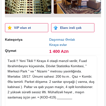
ViP elan et
Elanı irəli çək
Kateqoriya
Daşınmaz Əmlak
Kirayə evlər
Qiymət
1 400 Azn
Təcili !!
Yeni Tikili
!! Кirayə 4 otaqli mənzil verilir, Fuad
Ibrahimbeyov küçəsində, Dövlət Statistika Komitəsi, "
Mərkəzi Park " və " Nizami " metrosu yaxinliğinda.
Mərtəbə: 18/17. Ümumi sahəsi: 200 kv.m.. Qaz + Kombi.
Əla təmirli. Parket döşəmə. 2 sanitar qovşaği ( vanna, duş
kabinasi ). Paltar və qab yuyan maşin, 4 split kondisioner.
2 yüksək sürətli səssiz lifti. Mühafizəli həyət , maşın
saxlamaq üçün yer. • (KOD-419).________