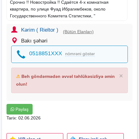
Срочно !! Новостройка !! Cдаётся 4-х комнатная
квартира, по улице Фуад Ибрагимбеков, около
Государственного Kомитета Cтатистики, "
Центрального Парка " и метро " Низами ". Этаж: 17/18.
Oбщая площадь: 200 кв.м..Газ + Комби. Отличный
Kərim ( Rieltor )
(Bütün Elanları)
ремонт. Пол паркет. 2 cанузлa ( ванна, душ кабина ).
Bakı şəhəri
Стиральная и посудомоечная машины, 4 сплит
кондиционера. 2 скоростных бесшумных лифта.
0518851XXX
nömrəni göstər
Охраняемый двор, место для парковки. • (КОД-419).
×
⚠
Beh göndərmədən əvvəl təhlükəsizliyə əmin
olun!
Paylaş
Tarix: 02.06.2026
ViP elan et
Elanı irəli çək