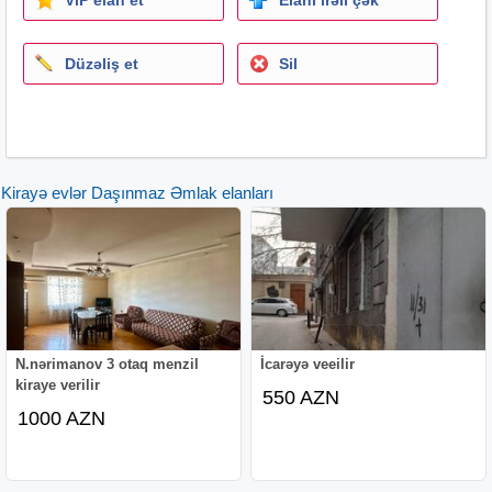
Düzəliş et
Sil
Kirayə evlər Daşınmaz Əmlak elanları
N.nərimanov 3 otaq menzil
İcarəyə veeilir
kiraye verilir
550 AZN
1000 AZN