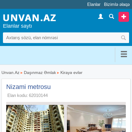
Elanlar
Bizimlə əlaqə
Elanlar saytı
Unvan.Az
▸
Daşınmaz Əmlak
▸
Kirayə evlər
Nizami metrosu
Elan kodu: 62010144