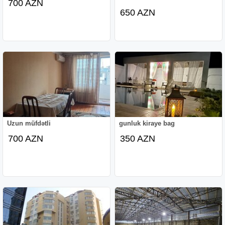
700 AZN
650 AZN
Uzun müfdətli
gunluk kiraye bag
700 AZN
350 AZN