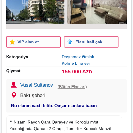
ViP elan et
Elanı irəli çək
Kateqoriya
Daşınmaz Əmlak
Köhnə bina evi
Qiymət
155 000 Azn
Vusal Sultanov
(Bütün Elanları)
Bakı şəhəri
Bu elanın vaxtı bitib. Oxşar elanlara baxın
** Nizami Rayon Qara Qarayev və Koroqlu m/st
Yaxınlığında Qanuni 2 Otaqlı, Təmirli + Kupçalı Mənzil