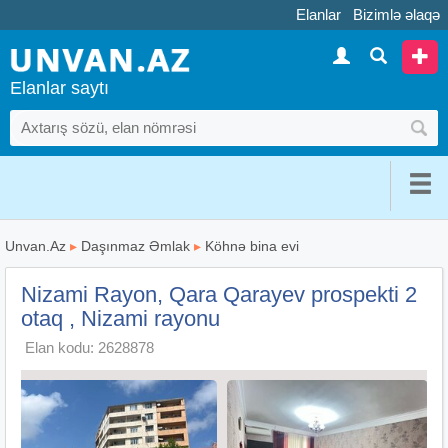
Elanlar
Bizimlə əlaqə
Elanlar saytı
Unvan.Az
▸
Daşınmaz Əmlak
▸
Köhnə bina evi
Nizami Rayon, Qara Qarayev prospekti 2
otaq , Nizami rayonu
Elan kodu: 2628878