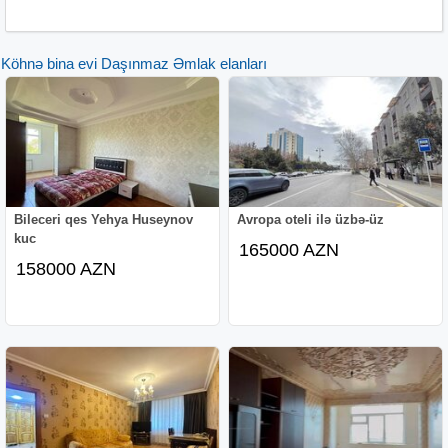
Köhnə bina evi Daşınmaz Əmlak elanları
Bileceri qes Yehya Huseynov
Avropa oteli ilə üzbə-üz
kuc
165000 AZN
158000 AZN