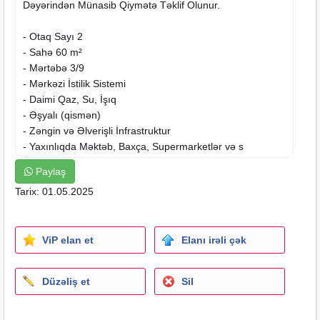
Dəyərindən Münasib Qiymətə Təklif Olunur.
- Otaq Sayı 2
- Sahə 60 m²
- Mərtəbə 3/9
- Mərkəzi İstilik Sistemi
- Daimi Qaz, Su, İşıq
- Əşyalı (qismən)
- Zəngin və Əlverişli İnfrastruktur
- Yaxınlıqda Məktəb, Baxça, Supermarketlər və s
Ünvan : Nizami Rayon, Qara Qarayev Prospekti, Ruslan
Paylaş
Marketin Yanı.
Tarix: 01.05.2025
Ətraflı Məlumat Üçün Əlaqə Saxlayın.
Ofis Haqqı 1% Təşkil Edir.
ViP elan et
Elanı irəli çək
Düzəliş et
Sil