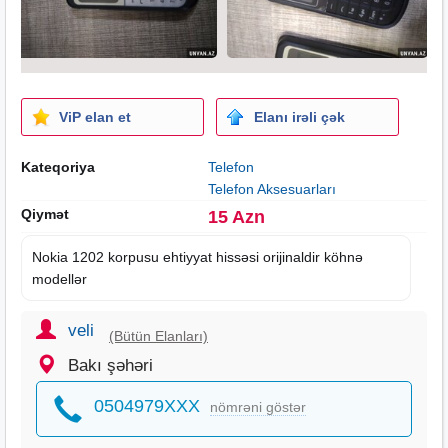
ViP elan et
Elanı irəli çək
Kateqoriya
Telefon
Telefon Aksesuarları
Qiymət
15 Azn
Nokia 1202 korpusu
ehtiyyat hissəsi
orijinaldir köhnə
modellər
veli
(Bütün Elanları)
Bakı şəhəri
0504979XXX
nömrəni göstər