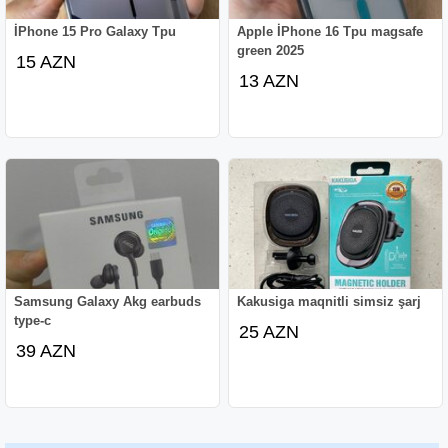
İPhone 15 Pro Galaxy Tpu
Apple İPhone 16 Tpu magsafe
green 2025
15 AZN
13 AZN
Samsung Galaxy Akg earbuds
Kakusiga maqnitli simsiz şarj
type-c
25 AZN
39 AZN