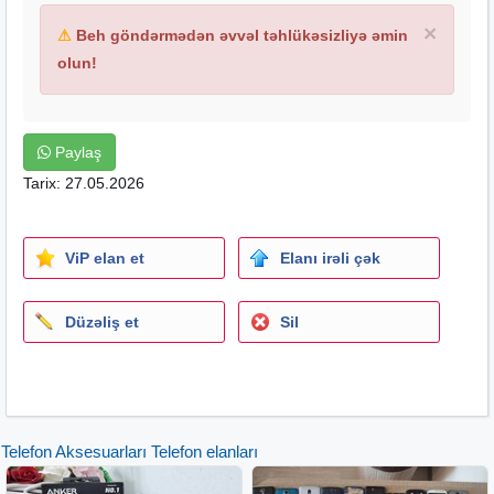
×
⚠
Beh göndərmədən əvvəl təhlükəsizliyə əmin
olun!
Paylaş
Tarix: 27.05.2026
ViP elan et
Elanı irəli çək
Düzəliş et
Sil
Telefon Aksesuarları Telefon elanları