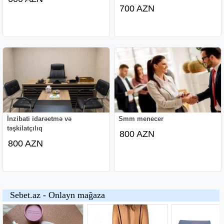
700 AZN
İnzibati idarəetmə və
Smm menecer
təşkilatçılıq
800 AZN
800 AZN