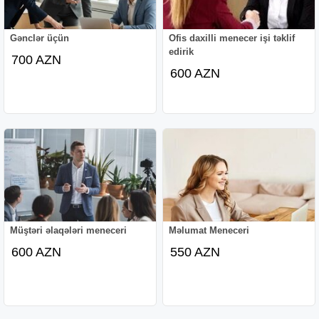
Gənclər üçün
Ofis daxilli menecer işi təklif
edirik
700 AZN
600 AZN
Müştəri əlaqələri meneceri
Məlumat Meneceri
600 AZN
550 AZN