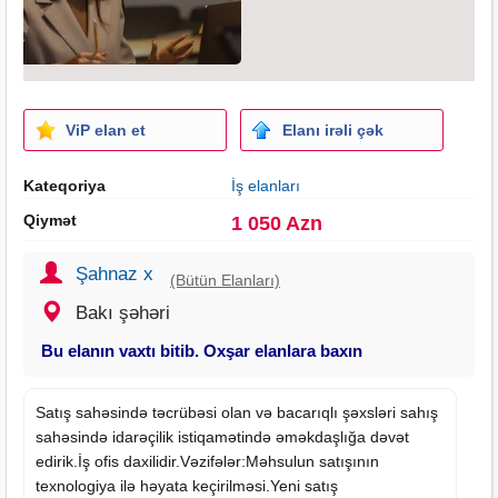
ViP elan et
Elanı irəli çək
Kateqoriya
İş elanları
Qiymət
1 050 Azn
Şahnaz x
(Bütün Elanları)
Bakı şəhəri
Bu elanın vaxtı bitib. Oxşar elanlara baxın
Satış sahəsində təcrübəsi olan və bacarıqlı şəxsləri sahış
sahəsində idarəçilik istiqamətində əməkdaşlığa dəvət
edirik.İş ofis daxilidir.Vəzifələr:Məhsulun satışının
texnologiya ilə həyata keçirilməsi.Yeni satış