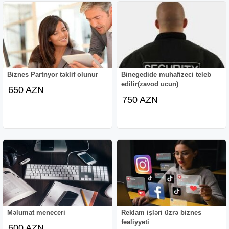
Biznes Partnyor təklif olunur
Binegedide muhafizeci teleb
edilir(zavod ucun)
650 AZN
750 AZN
Məlumat meneceri
Reklam işləri üzrə biznes
fəaliyyəti
600 AZN