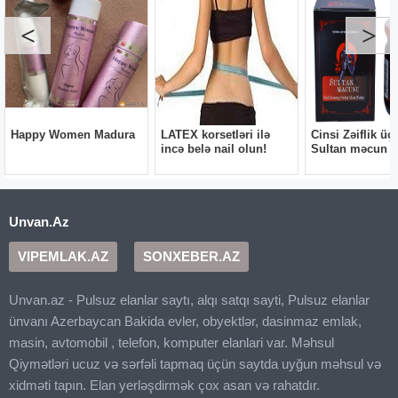
Unvan.Az
VIPEMLAK.AZ
SONXEBER.AZ
Unvan.az - Pulsuz elanlar saytı, alqı satqı sayti, Pulsuz elanlar
ünvanı Azerbaycan Bakida evler, obyektlər, dasinmaz emlak,
masin, avtomobil , telefon, komputer elanlari var. Məhsul
Qiymətləri ucuz və sərfəli tapmaq üçün saytda uyğun məhsul və
xidməti tapın. Elan yerləşdirmək çox asan və rahatdır.