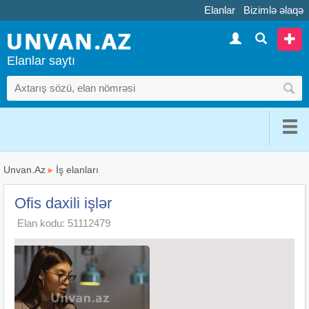
Elanlar
Bizimlə əlaqə
Elanlar saytı
Unvan.Az
▸
İş elanları
Ofis daxili işlər
Elan kodu: 51112479