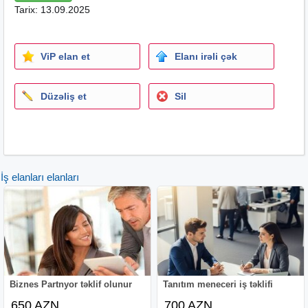
Tarix: 13.09.2025
ViP elan et
Elanı irəli çək
Düzəliş et
Sil
İş elanları elanları
Biznes Partnyor təklif olunur
Tanıtım meneceri iş təklifi
650 AZN
700 AZN