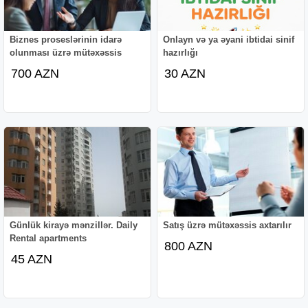
Biznes proseslərinin idarə
Onlayn və ya əyani ibtidai sinif
olunması üzrə mütəxəssis
hazırlığı
700 AZN
30 AZN
Günlük kirayə mənzillər. Daily
Satış üzrə mütəxəssis axtarılır
Rental apartments
800 AZN
45 AZN