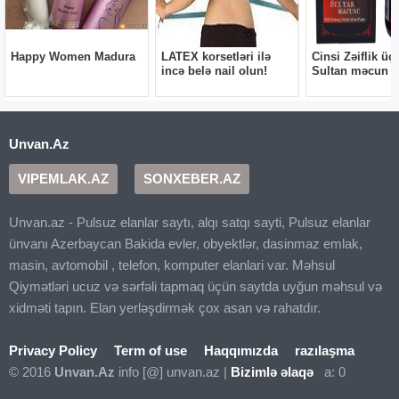
Unvan.Az
VIPEMLAK.AZ
SONXEBER.AZ
Unvan.az - Pulsuz elanlar saytı, alqı satqı sayti, Pulsuz elanlar
ünvanı Azerbaycan Bakida evler, obyektlər, dasinmaz emlak,
masin, avtomobil , telefon, komputer elanlari var. Məhsul
Qiymətləri ucuz və sərfəli tapmaq üçün saytda uyğun məhsul və
xidməti tapın. Elan yerləşdirmək çox asan və rahatdır.
Privacy Policy
Term of use
Haqqımızda
razılaşma
© 2016
Unvan.Az
info [@] unvan.az |
Bizimlə əlaqə
a: 0