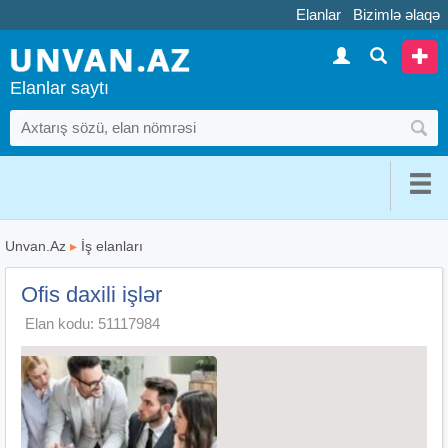
Elanlar
Bizimlə əlaqə
Elanlar saytı
Unvan.Az
▸
İş elanları
Ofis daxili işlər
Elan kodu: 51117984