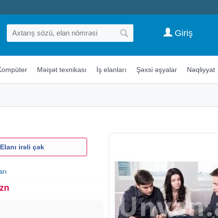
Giriş
Kompüter
Məişət texnikası
İş elanları
Şəxsi əşyalar
Nəqliyyat
Elanı irəli çək
arı
Azn