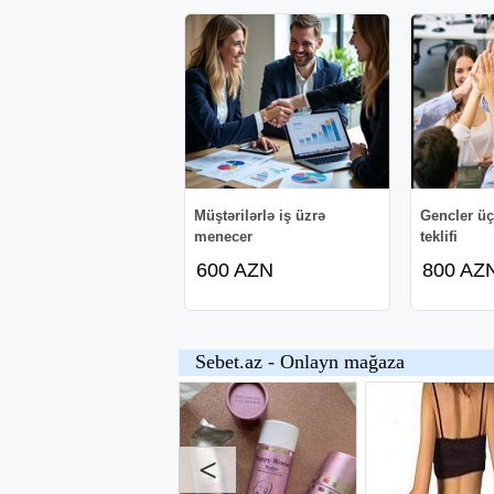
Müştərilərlə iş üzrə
Gencler ü
menecer
teklifi
600 AZN
800 AZ