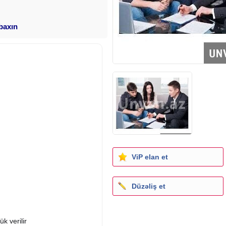
 baxın
ViP elan et
Düzəliş et
k verilir