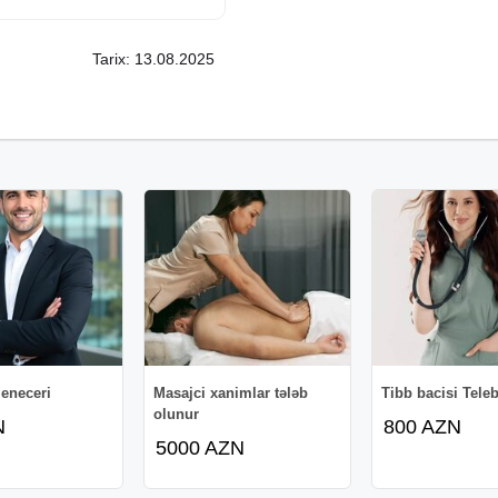
Tarix: 13.08.2025
mək
icra etmək
ını təmin etmək və s.
eneceri
Masajci xanimlar tələb
Tibb bacisi Tele
olunur
N
800 AZN
5000 AZN