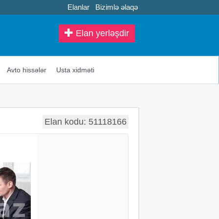
Elanlar
Bizimlə əlaqə
Elan yerləşdir
Avto hissələr
Usta xidməti
Elan kodu: 51118166