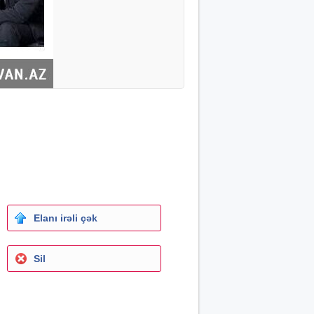
Elanı irəli çək
Sil