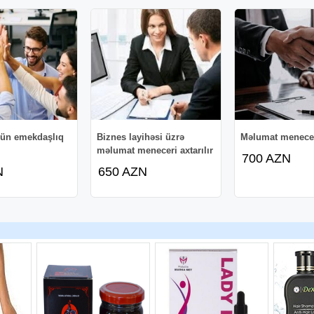
çün emekdaşlıq
Biznes layihəsi üzrə
Məlumat menece
məlumat meneceri axtarılır
700 AZN
N
650 AZN