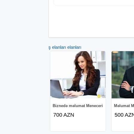
Vəzifə öhdəlikləri:
Aylıq satış planı üzrə nəzarəti gücləndir
Satış təmsilçilərinin işlərinə nəzarət
İş elanları elanları
Ofisin idarə olunması
Rəhbərlik tərəfindən verilən tapşırıqları 
Satış təmsilçiləri ilə iclasların aparılmas
Biznedə məlumat Meneceri
Məlumat M
700 AZN
500 AZ