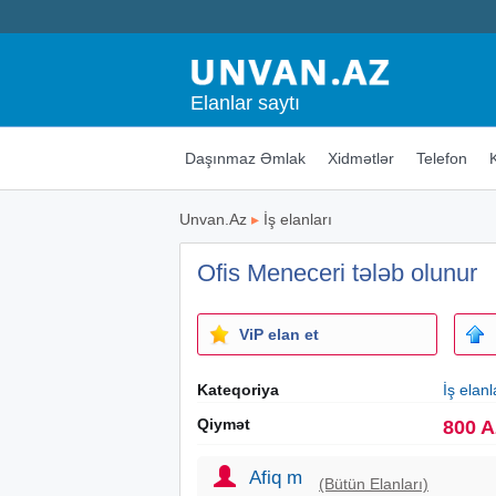
Elanlar saytı
Daşınmaz Əmlak
Xidmətlər
Telefon
Unvan.Az
▸
İş elanları
Ofis Meneceri tələb olunur
ViP elan et
Kateqoriya
İş elanl
Qiymət
800 
Afiq m
(Bütün Elanları)