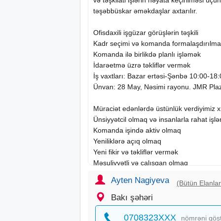
təşəbbüskar əməkdaşlar axtarılır.
Ofisdaxili işgüzar görüşlərin təşkili
Kadr seçimi və komanda formalaşdırılma
Komanda ilə birlikdə planlı işləmək
İdarəetmə üzrə təkliflər vermək
İş vaxtları: Bazar ertəsi-Şənbə 10:00-18
Ünvan: 28 May, Nəsimi rayonu. JMR Pla
Müraciət edənlərdə üstünlük verdiyimiz x
Ünsiyyətcil olmaq və insanlarla rahat işl
Komanda işində aktiv olmaq
Yeniliklərə açıq olmaq
Yeni fikir və təkliflər vermək
Məsuliyyətli və çalışqan olmaq
Ayten Nagiyeva
(Bütün Elanlar
Tələblər:
Yaş: 20–55
Bakı şəhəri
İş təcrübəsi tələb olunmur, iş öyrədilir
0708323XXX
nömrəni gös