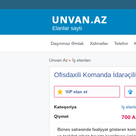
Elanlar saytı
Daşınmaz Əmlak
Xidmətlər
Telefon
Unvan.Az
▸
İş elanları
Ofisdaxili Komanda İdarəçili
ViP elan et
Kateqoriya
İş elanl
Qiymət
700 
Biznes
sahəsində fəaliyyət göstərən koma
və təşkilati işlərin həyata keçirilməsi üçün