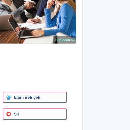
Elanı irəli çək
Sil