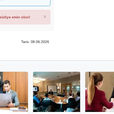
×
izliyə əmin olun!
Tarix: 08.06.2026