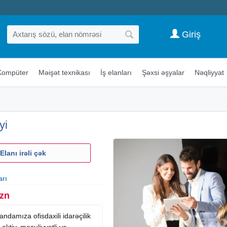
Giriş
Kompüter
Məişət texnikası
İş elanları
Şəxsi əşyalar
Nəqliyyat
yi
Elanı irəli çək
arı
Azn
ndamıza ofisdaxili idarəçilik
 aktiv, məsuliyyətli və