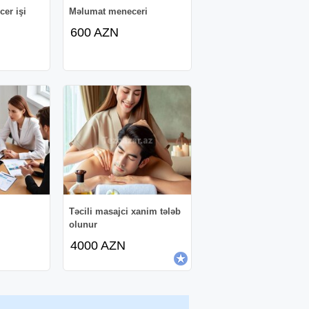
cer işi
Məlumat meneceri
600 AZN
Təcili masajci xanim tələb
olunur
4000 AZN