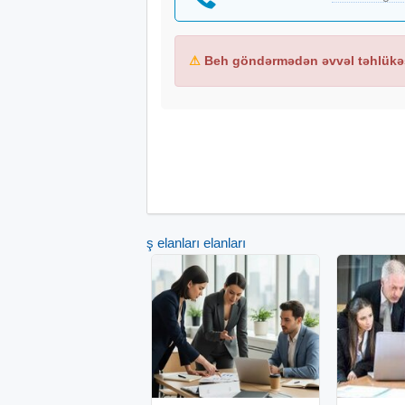
⚠
Beh göndərmədən əvvəl təhlükəs
İş elanları elanları