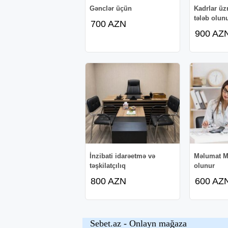
Gənclər üçün
Kadrlar üz
tələb olun
700 AZN
900 AZ
İnzibati idarəetmə və
Məlumat Me
təşkilatçılıq
olunur
800 AZN
600 AZ