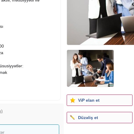
sı
:00
za
üsusiyyətlər:
əmək
ViP elan et
ı)
Düzəliş et
tər