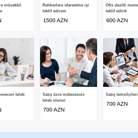
rə müvəkkil
Rəhbərlərə idarəetmə işi
Ofis daxilli mene
ur
təklif edirəm
təklif edirik
N
1500 AZN
600 AZN
neceri tələb
Satış üzrə mütəxəssis
Satış təmsilçiləri
tələb olunur
700 AZN
N
700 AZN