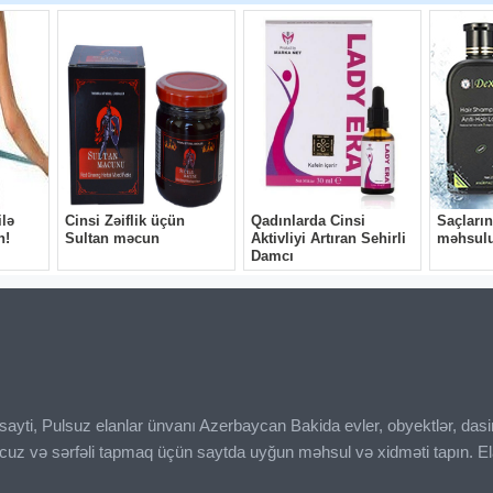
ı sayti, Pulsuz elanlar ünvanı Azerbaycan Bakida evler, obyektlər, das
ucuz və sərfəli tapmaq üçün saytda uyğun məhsul və xidməti tapın. El