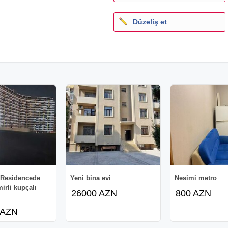
Düzəliş et
 Residencedə
Yeni bina evi
Nəsimi metro
irli kupçalı
26000 AZN
800 AZN
 AZN