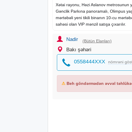
Xətai rayonu, Həzi Aslanov metrosunun ya
Gənclik Parkına panoramalı, Olimpus ya
mərtəbəli
yeni tikili
binanın 10-cu mərtəb
sahəsi olan VIP mənzil satışa çıxarılır.
Nadir
(Bütün Elanları)
Bakı şəhəri
0558444XXX
nömrəni gös
⚠
Beh göndərmədən əvvəl təhlükəs