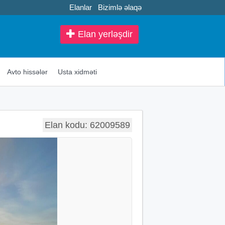
Elanlar
Bizimlə əlaqə
Elan yerləşdir
Avto hissələr
Usta xidməti
Elan kodu: 62009589