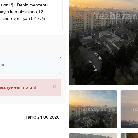
xınlığı, Dəniz mənzərəli,
şayış kompleksində 12
əsində yerləşən 82 kv/m
tər
×
izliyə əmin olun!
Tarix: 24.06.2026