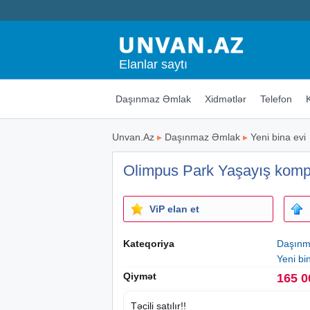
Elanlar saytı
Daşınmaz Əmlak
Xidmətlər
Telefon
Unvan.Az
▸
Daşınmaz Əmlak
▸
Yeni bina evi
Olimpus Park Yaşayış komple
ViP elan et
Kateqoriya
Daşınm
Yeni bi
Qiymət
165 0
Təcili satılır!!