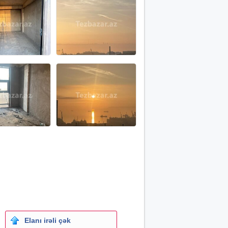
Elanı irəli çək