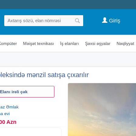
Giriş
Kompüter
Məişət texnikası
İş elanları
Şəxsi əşyalar
Nəqliyyat
ksində mənzil satışa çıxarılır
Elanı irəli çək
az Əmlak
na evi
00 Azn