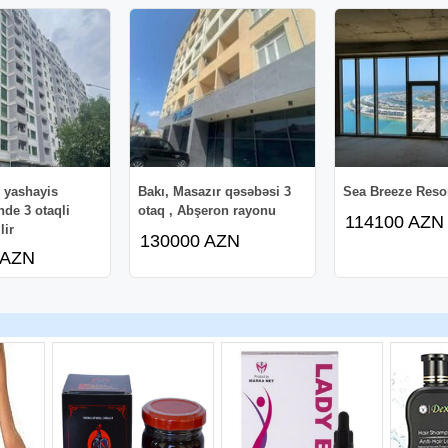
 yashayis
Bakı, Masazır qəsəbəsi 3
Sea Breeze Reso
de 3 otaqli
otaq , Abşeron rayonu
114100 AZN
lir
130000 AZN
 AZN