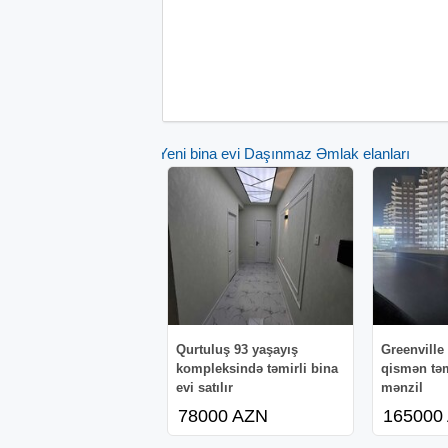
Yeni bina evi Daşınmaz Əmlak elanları
Qurtuluş 93 yaşayış
Greenville
kompleksində təmirli bina
qismən təm
evi satılır
mənzil
78000 AZN
165000