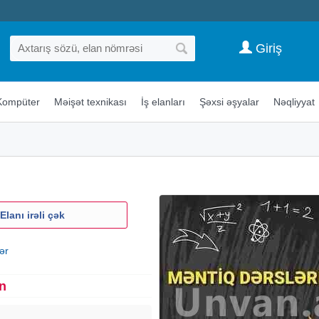
Giriş
Kompüter
Məişət texnikası
İş elanları
Şəxsi əşyalar
Nəqliyyat
Elanı irəli çək
ər
n