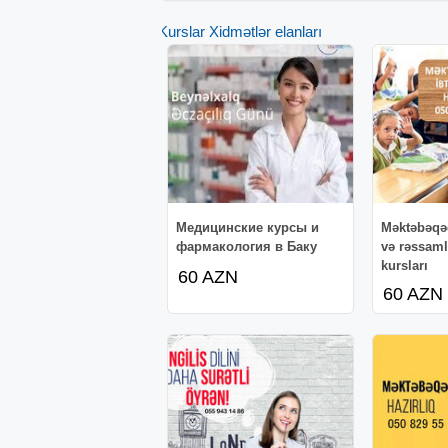
Kurslar Xidmətlər elanları
Mедицинские курсы и
Məktəbəqəd
фармакология в Баку
və rəssam
kursları
60 AZN
60 AZN