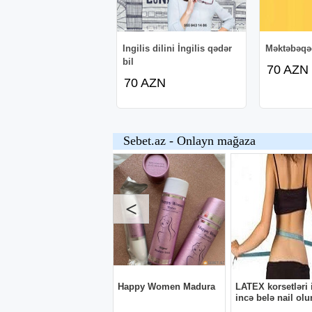
Ingilis dilini İngilis qədər
Məktəbəqəd
bil
70 AZN
70 AZN