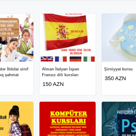
ər İbtidai sinif
Alman İtalyan İspan
Şirniyyat kursu
lıq şahmat
Fransız dili kursları
350 AZN
150 AZN