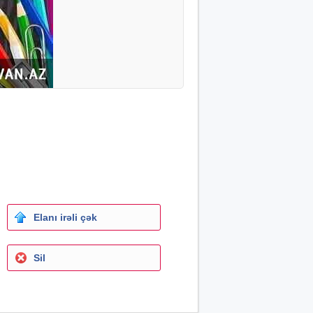
Elanı irəli çək
Sil