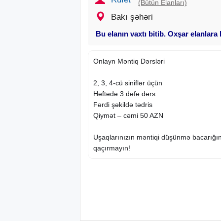
(Bütün Elanları)
Bakı şəhəri
Bu elanın vaxtı bitib. Oxşar elanlara
Onlayn Məntiq
Dərsləri
2, 3, 4-cü siniflər üçün
Həftədə 3 dəfə dərs
Fərdi şəkildə tədris
Qiymət – cəmi 50 AZN
Uşaqlarınızın məntiqi düşünmə bacarığını
qaçırmayın!