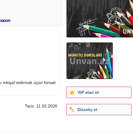
 baxın
 inkişaf etdirmək üçün fürsəti
ViP elan et
Tarix: 11.02.2026
Düzəliş et