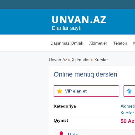
Elanlar saytı
Daşınmaz Əmlak
Xidmətlər
Telefon
Unvan.Az
▸
Xidmətlər
▸
Kurslar
Online mentiq dersleri
ViP elan et
Kateqoriya
Xidmətl
Kurslar
Qiymət
50 Az
Rufet