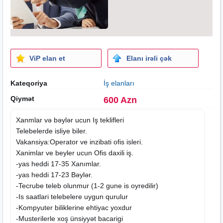
ViP elan et
Elanı irəli çək
Kateqoriya
İş elanları
Qiymət
600 Azn
Xanmlar və bəylər ucun Iş teklifleri
Telebelerde isliye biler.
Vakansiya:Operator ve inzibati ofis isleri.
Xanimlar ve beyler ucun Ofis daxili iş.
-yas heddi 17-35 Xanımlar.
-yas heddi 17-23 Bəylər.
-Tecrube teleb olunmur (1-2 gune is oyredilir)
-Is
saatlari
telebelere uygun qurulur
-Kompyuter biliklerine ehtiyac yoxdur
-Musterilerle xoş ünsiyyət bacarigi