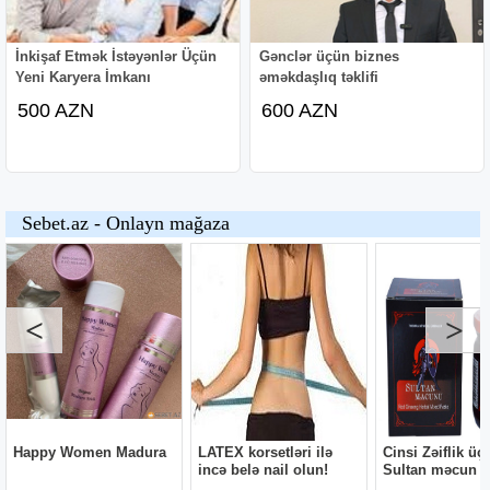
İnkişaf Etmək İstəyənlər Üçün
Gənclər üçün biznes
Yeni Karyera İmkanı
əməkdaşlıq təklifi
500 AZN
600 AZN