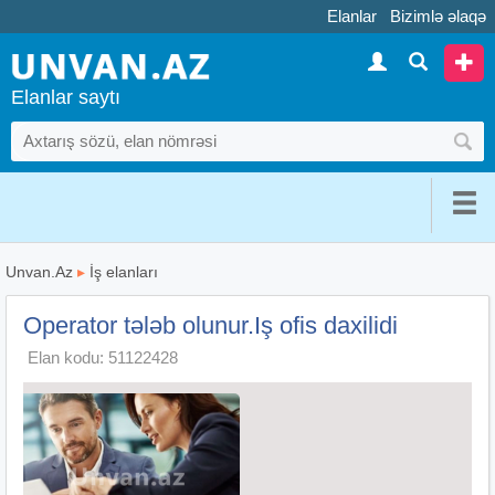
Elanlar
Bizimlə əlaqə
Elanlar saytı
Unvan.Az
▸
İş elanları
Operator tələb olunur.Iş ofis daxilidi
Elan kodu: 51122428