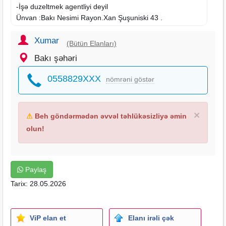
-İşə duzeltmek agentliyi deyil
Ünvan :Bakı Nesimi Rayon.Xan Şuşuniski 43 .
Xumar
(Bütün Elanları)
Bakı şəhəri
0558829XXX
nömrəni göstər
×
⚠
Beh göndərmədən əvvəl təhlükəsizliyə əmin
olun!
Paylaş
Tarix: 28.05.2026
ViP elan et
Elanı irəli çək