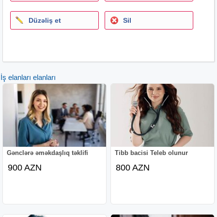
Düzəliş et
Sil
İş elanları elanları
Gənclərə əməkdaşlıq təklifi
Tibb bacisi Teleb olunur
900 AZN
800 AZN