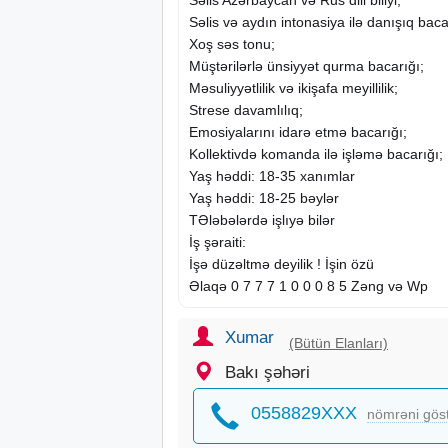
Səlis və aydın intonasiya ilə danışıq baca
Xoş səs tonu;
Müştərilərlə ünsiyyət qurma bacarığı;
Məsuliyyətlilik və ikişafa meyillilik;
Strese davamlılıq;
Emosiyalarını idarə etmə bacarığı;
Kollektivdə komanda ilə işləmə bacarığı;
Yaş həddi: 18-35 xanımlar
Yaş həddi: 18-25 bəylər
TƏləbələrdə işlıyə bilər
İş şəraiti:
İşə düzəltmə deyilik ! İşin özü
Əlaqə 0 7 7 7 1 0 0 0 8 5 Zəng və Wp
Xumar
(Bütün Elanları)
Bakı şəhəri
0558829XXX
nömrəni gös