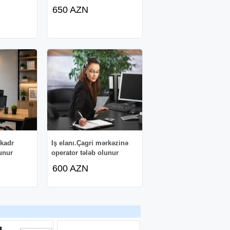
650 AZN
 kadr
Iş elanı.Çagri mərkəzinə
lunur
operator tələb olunur
600 AZN