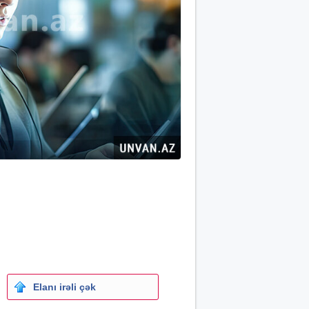
Elanı irəli çək