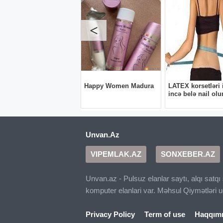
Unvan.Az
VIPEMLAK.AZ
SONXEBER.AZ
Unvan.az - Pulsuz elanlar saytı, alqı satq
komputer elanlari var. Məhsul Qiymətləri 
Privacy Policy
Term of use
Haqqım