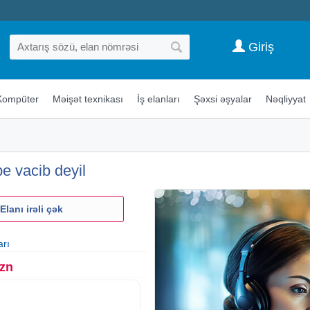
Giriş
Kompüter
Məişət texnikası
İş elanları
Şəxsi əşyalar
Nəqliyyat
e vacib deyil
Elanı irəli çək
arı
Azn