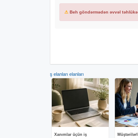
⚠
Beh göndərmədən əvvəl təhlükəs
İş elanları elanları
Xanımlar üçün iş
Müştərilərl