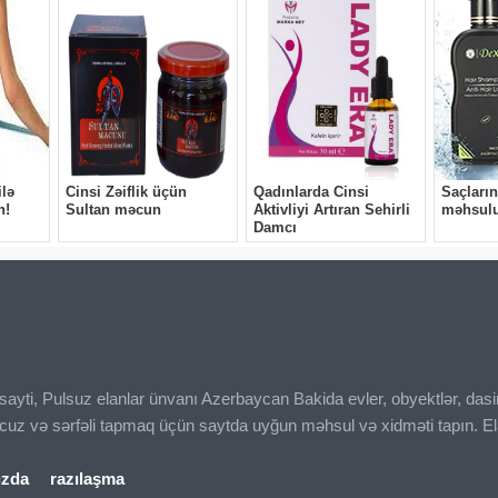
ı sayti, Pulsuz elanlar ünvanı Azerbaycan Bakida evler, obyektlər, das
ucuz və sərfəli tapmaq üçün saytda uyğun məhsul və xidməti tapın. El
ızda
razılaşma