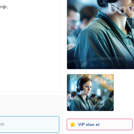
rığı;
tər
ViP elan et