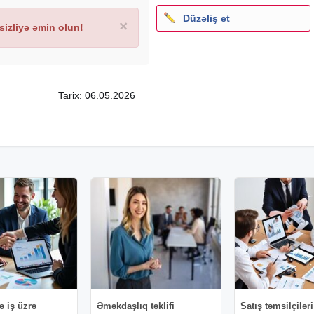
Düzəliş et
×
izliyə əmin olun!
Tarix: 06.05.2026
ə iş üzrə
Əməkdaşlıq təklifi
Satış təmsilçiləri