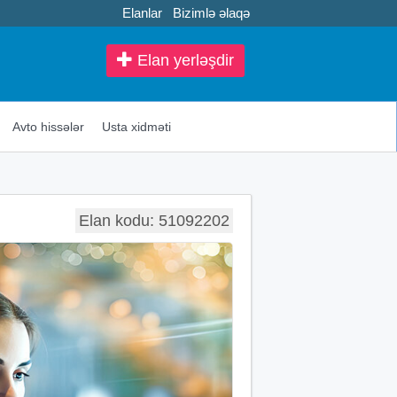
Elanlar
Bizimlə əlaqə
Elan yerləşdir
Avto hissələr
Usta xidməti
Elan kodu: 51092202