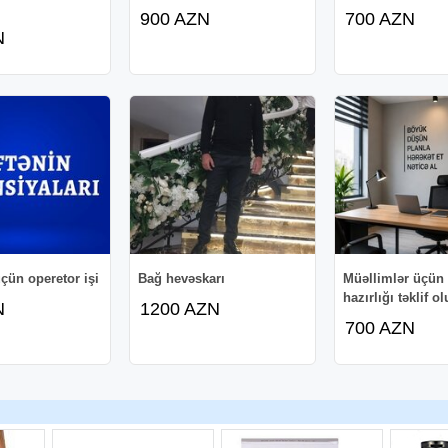
900 AZN
700 AZN
N
çün operetor işi
Bağ hevəskarı
Müəllimlər üçün
hazırlığı təklif o
N
1200 AZN
700 AZN