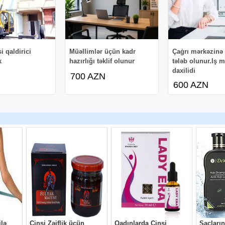
i qaldirici
Müəllimlər üçün kadr
Çaģrı mərkəzinə 
k
hazırlığı təklif olunur
tələb olunur.Iş 
daxilidi
700 AZN
600 AZN