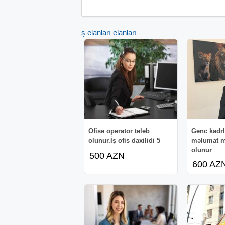
İş elanları elanları
Ofisə operator tələb
Gənc kadr
olunur.İş ofis daxilidi 5
məlumat me
olunur
500 AZN
600 AZ