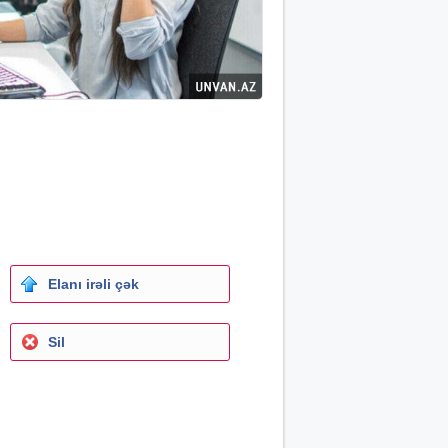
Elanı irəli çək
Sil