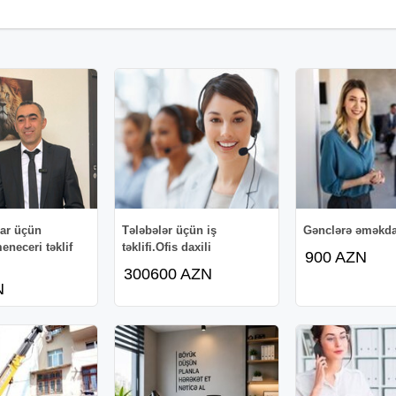
lar üçün
Tələbələr üçün iş
Gənclərə əməkdaş
neceri təklif
təklifi.Ofis daxili
900 AZN
300600 AZN
N