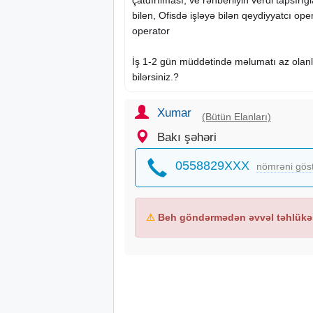
bilen, Ofisdə işləyə bilən qeydiyyatcı ope
operator
İş 1-2 gün müddətində məlumatı az olanla
bilərsiniz.?
Xumar
(Bütün Elanları)
Bakı şəhəri
0558829XXX
nömrəni gös
⚠
Beh göndərmədən əvvəl təhlükəs