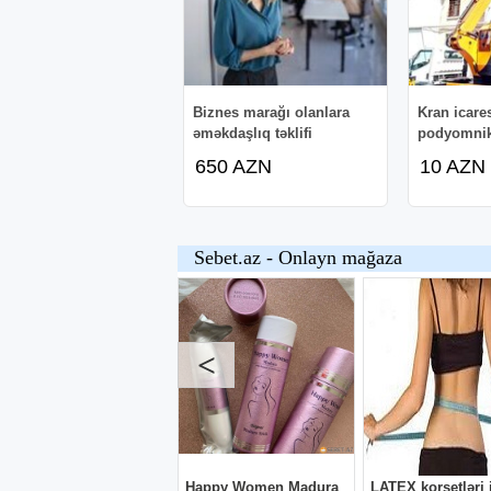
Biznes marağı olanlara
Kran icares
əməkdaşlıq təklifi
podyomni
650 AZN
10 AZN