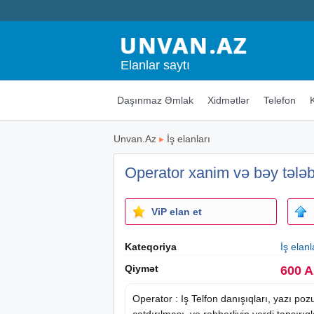
Elanlar saytı
Daşınmaz Əmlak
Xidmətlər
Telefon
Unvan.Az
▸
İş elanları
Operator xanim və bəy tələb
ViP elan et
Kateqoriya
İş elanl
Qiymət
600 
Operator : Iş Telfon danışıqları, yazı po
çatdırılması, ve rəhberliyin verdi tapsırıg