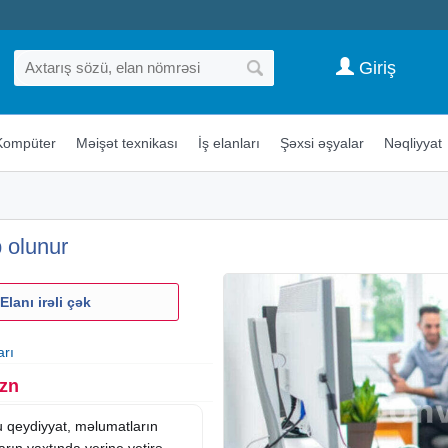
Giriş
Kompüter
Məişət texnikası
İş elanları
Şəxsi əşyalar
Nəqliyyat
 olunur
Elanı irəli çək
arı
Azn
zu qeydiyyat, məlumatların
ların vaxtında yerine yetirə