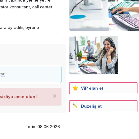
rator konsultant, call center
ra öyrədilir, öyrənə
tər
ViP elan et
×
izliyə əmin olun!
Düzəliş et
Tarix: 08.06.2026