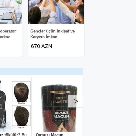
operator
Gənclər üçün İnkişaf və
mərkəz
Karyera İmkanı
670 AZN