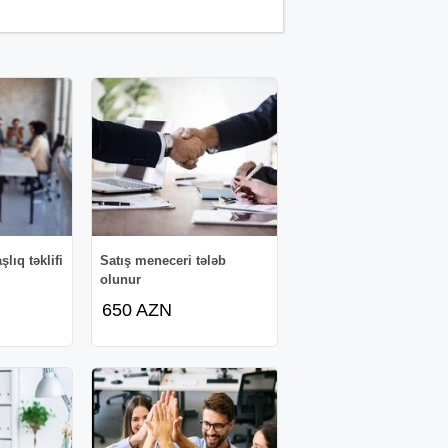
lıq təklifi
Satış meneceri tələb
olunur
650 AZN