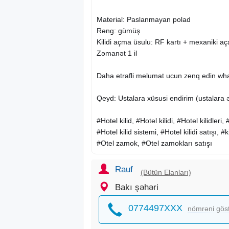
Material: Paslanmayan polad
Rəng: gümüş
Kilidi açma üsulu: RF kartı + mexaniki aç
Zəmanət 1 il
Daha etrafli melumat ucun zenq edin wha
Qeyd: Ustalara xüsusi endirim (ustalara ə
#Hotel kilid, #Hotel kilidi, #Hotel kilidle
#Hotel kilid sistemi, #Hotel kilidi satışı, #k
#Otel zamok, #Otel zamokları satışı
Rauf
(Bütün Elanları)
Bakı şəhəri
0774497XXX
nömrəni gös