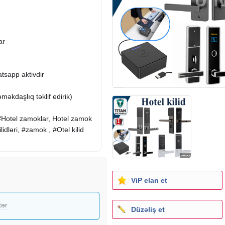
ar
tsapp aktivdir
məkdaşlıq təklif edirik)
ri, #Hotel zamoklar, Hotel zamok
ilidləri, #zamok , #Otel kilid
ViP elan et
tər
Düzəliş et