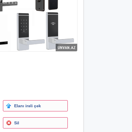
Elanı irəli çək
Sil