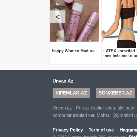
Unvan.Az
VIPEMLAK.AZ
SONXEBER.AZ
Unvan.az - Pulsuz elanlar saytı, alqı satq
komputer elanlari var. Məhsul Qiymətləri 
Privacy Policy
Term of use
Haqqım