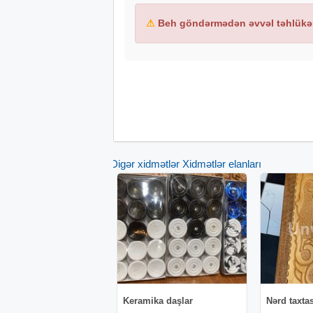
⚠
Beh göndərmədən əvvəl təhlükəs
Digər xidmətlər Xidmətlər elanları
Keramika daşlar
Nərd taxtas