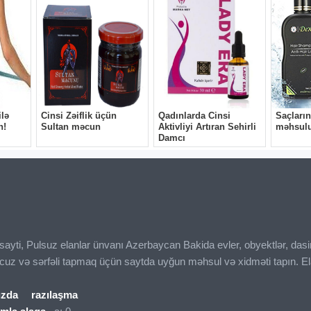
ı sayti, Pulsuz elanlar ünvanı Azerbaycan Bakida evler, obyektlər, das
ucuz və sərfəli tapmaq üçün saytda uyğun məhsul və xidməti tapın. El
ızda
razılaşma