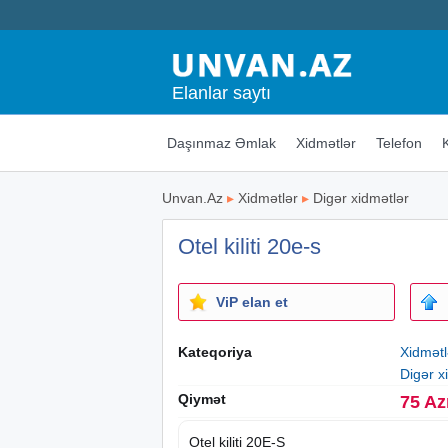
Elanlar saytı
Daşınmaz Əmlak
Xidmətlər
Telefon
Unvan.Az
▸
Xidmətlər
▸
Digər xidmətlər
Otel kiliti 20e-s
ViP elan et
Kateqoriya
Xidmətl
Digər x
Qiymət
75 Az
Otel kiliti 20E-S