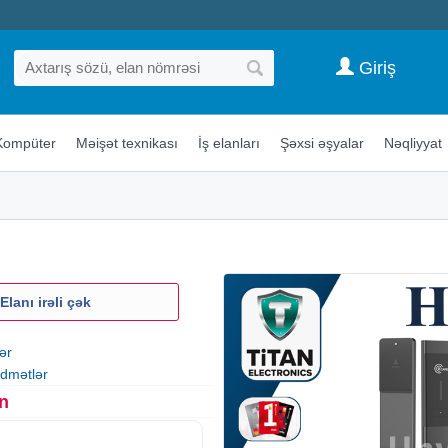
Giriş
Kompüter
Məişət texnikası
İş elanları
Şəxsi əşyalar
Nəqliyyat
Elanı irəli çək
ər
idmətlər
n