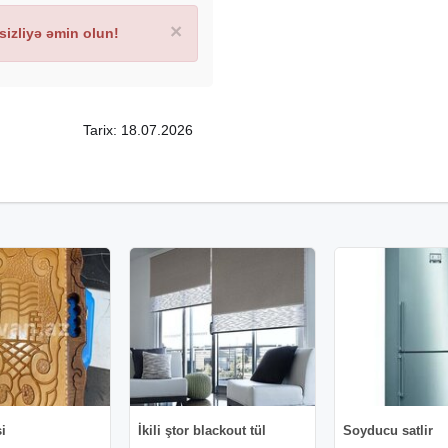
×
izliyə əmin olun!
Tarix: 18.07.2026
i
İkili ştor blackout tül
Soyducu satlir