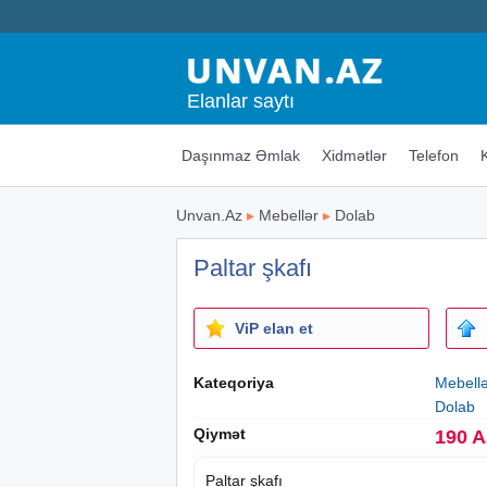
Elanlar saytı
Daşınmaz Əmlak
Xidmətlər
Telefon
Unvan.Az
▸
Mebellər
▸
Dolab
Paltar şkafı
ViP elan et
Kateqoriya
Mebell
Dolab
Qiymət
190 
Paltar şkafı