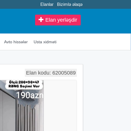
Elanlar
Bizimlə əlaqə
Elan yerləşdir
Avto hissələr
Usta xidməti
Elan kodu: 62005089