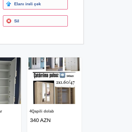
Elanı irəli çək
Sil
ar
4Qapili dolab
340 AZN