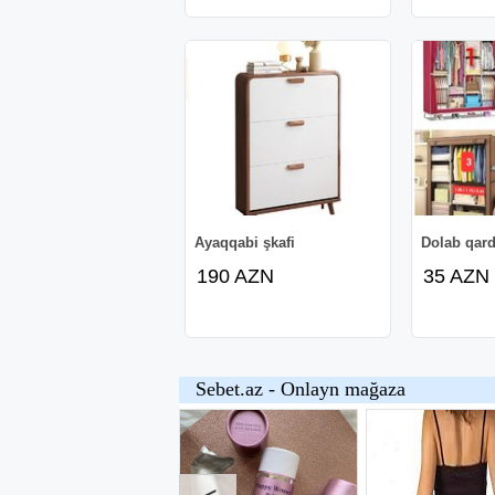
Ayaqqabi şkafi
Dolab qard
190 AZN
35 AZN