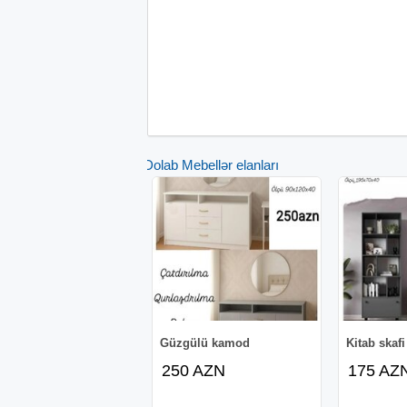
Dolab Mebellər elanları
Güzgülü kamod
Kitab skafi
250 AZN
175 AZ