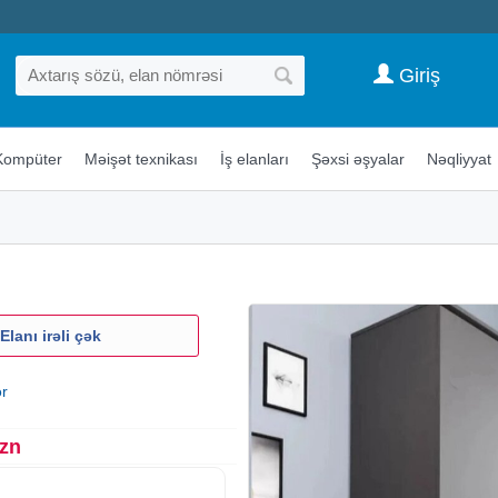
Giriş
Kompüter
Məişət texnikası
İş elanları
Şəxsi əşyalar
Nəqliyyat
Elanı irəli çək
ər
Azn