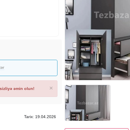
tər
×
izliyə əmin olun!
Tarix: 19.04.2026