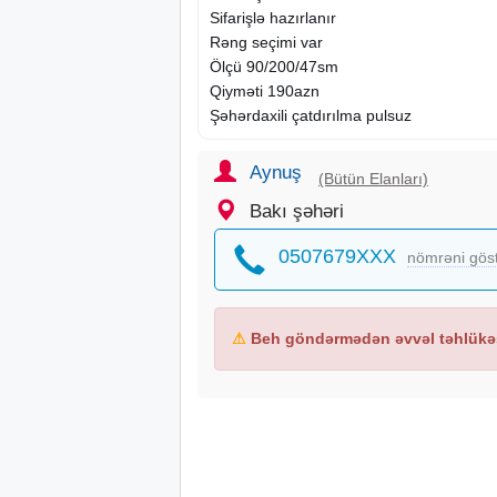
Sifarişlə hazırlanır
Rəng seçimi var
Ölçü 90/200/47sm
Qiyməti 190azn
Şəhərdaxili çatdırılma pulsuz
Aynuş
(Bütün Elanları)
Bakı şəhəri
0507679XXX
nömrəni gös
⚠
Beh göndərmədən əvvəl təhlükəs