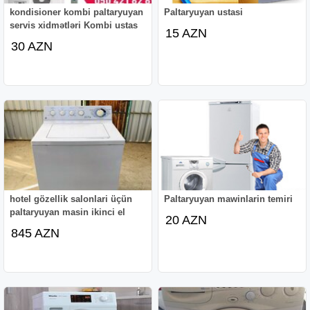
kandiysoner ustasi kandisyaner ustasi kandisaner ustasi
kondisioner kombi paltaryuyan
Paltaryuyan ustasi
kandiysaner ustasi kandisyoner ustasi kondisioner usdası
servis xidmətləri Kombi ustas
15 AZN
kondiysoner usdası kondisyaner usdası kondiysaner
30 AZN
usdası kandisioner usdası kandiysoner usdası
kandisyaner usdası kandisaner usdası kandiysaner
usdası kandisyoner usdası kondisioner usdasi
kondiysoner usdasi kondisyaner usdasi kondiysaner
usdasi kandisioner usdasi kandiysoner usdasi kandisya
hotel gözellik salonlari üçün
Paltaryuyan mawinlarin temiri
paltaryuyan masin ikinci el
20 AZN
845 AZN