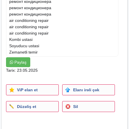
ремонт кондиционера
ремонт кондиционера
ремонт кондиционера
air conditioning repair
air conditioning repair
air conditioning repair
Kombi ustasi
Soyuducu ustasi
Zemanetli temir
kilima servisHər növ kondisionerlərin təmiri və
Paylaş
qurasdırılması səliqəli və yüksək keyfiyyətlə.Görülən
Tarix: 23.05.2025
işlərə zəmanət verilir.
kondisioner ustası / kondisioner təmiri / ремонт
кондисионер / kondisioner ustasi / kondisioner temiri /
ViP elan et
Elanı irəli çək
kandisaner / kondisaner ustasi / kondisaner temiri
Hər Növ Kondisionerlərin Təmiri. Bütün Kondisionerləri
Düzəliş et
Sil
Zəmanətlə təmir edirik.
Servis olaraq daima xidmətinizdəyik.
Kondisioner Quraşdırılması
Kondisioner Yerdəyişməsi