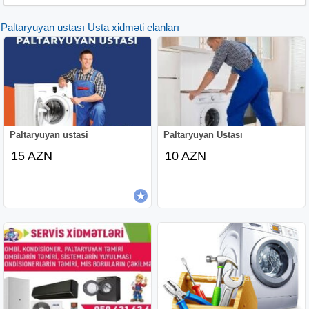
Kondisioner yuyulmasi
Paltaryuyan ustası Usta xidməti elanları
Kondisionere qaz vurulmasi
Kondisioner pultunun tenzimlenmesi
Kondinsioner borularinin cekilmesi
Freon Qazin Vurulması
Daima xidmətinizdəyik
samsung lg təmiri qaz vurulması plata və mator
dəyişilməsi kondisioner təmiri kondiysoner təmiri
Paltaryuyan ustasi
Paltaryuyan Ustası
kondisyaner təmiri kondiysaner təmiri kandisioner təmiri
15 AZN
10 AZN
kandiysoner təmiri kandisyaner təmiri kandisaner təmiri
kandiysaner təmiri kandisyoner təmiri kondisioner temiri
kondiysoner temiri kondisyaner temiri kondiysaner temiri
kandisioner temiri kandiysoner temiri kandisyaner temiri
kandisaner temiri kandiysaner temiri kandisyoner temiri
kondisioner ustası kondiysoner ustası kondisyaner ustası
kondiysaner ustası kandisioner ustası kandiysoner ustası
kandisyaner ustası kandisaner ustası kandiysaner ustası
kandisyoner ustası kondisioner ustasi kondiysoner ustasi
kondisyaner ustasi kondiysaner ustasi kandisioner ustasi