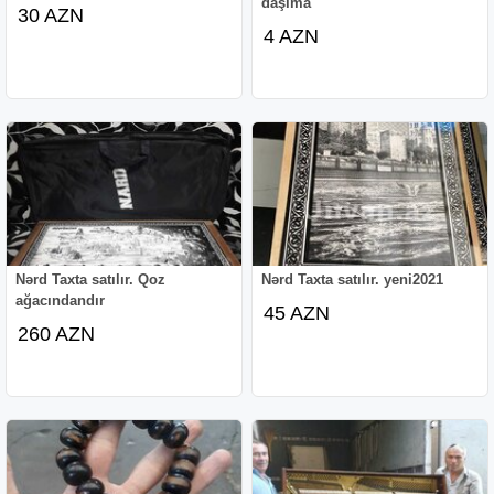
daşıma
30 AZN
4 AZN
Nərd Taxta satılır. Qoz
Nərd Taxta satılır. yeni2021
ağacındandır
45 AZN
260 AZN