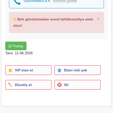
0504998XXX
nömrəni göstər
×
⚠
Beh göndərmədən əvvəl təhlükəsizliyə əmin
olun!
Paylaş
Tarix: 11.06.2026
ViP elan et
Elanı irəli çək
Düzəliş et
Sil