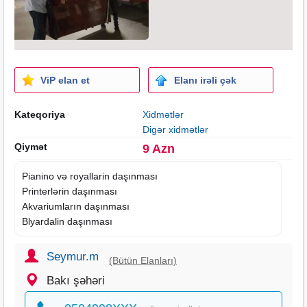
ViP elan et
Elanı irəli çək
Kateqoriya
Xidmətlər
Digər xidmətlər
Qiymət
9 Azn
Pianino və royallarin daşınması
Printerlərin daşınması
Akvariumların daşınması
Blyardalin daşınması
Seymur.m
(Bütün Elanları)
Bakı şəhəri