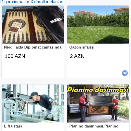
Digər xidmətlər Xidmətlər elanları
Nərd Taxta Diplomat çantasında
Qazon sifarişi
100 AZN
2 AZN
Lift ustası
Pianino daşınması.Pianino