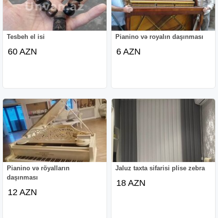
Tesbeh el isi
Pianino və royalın daşınması
60 AZN
6 AZN
Pianino və röyalların
Jaluz taxta sifarisi plise zebra
daşınması
18 AZN
12 AZN