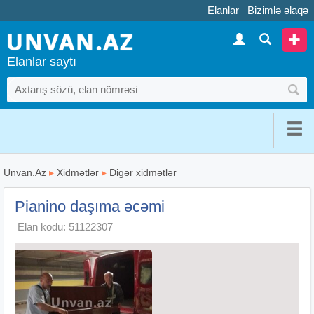
Elanlar
Bizimlə əlaqə
Elanlar saytı
Unvan.Az
▸
Xidmətlər
▸
Digər xidmətlər
Pianino daşıma əcəmi
Elan kodu: 51122307