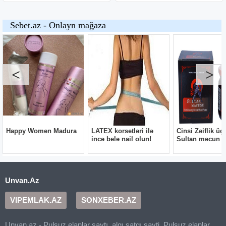
Unvan.Az
VIPEMLAK.AZ
SONXEBER.AZ
Unvan.az - Pulsuz elanlar saytı, alqı satqı sayti, Pulsuz elanlar