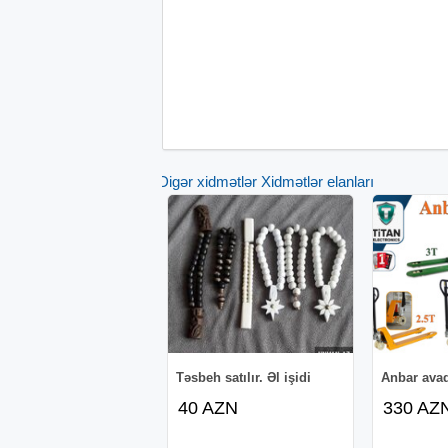
Digər xidmətlər Xidmətlər elanları
Təsbeh satılır. Əl işidi
Anbar avad
40 AZN
330 AZ