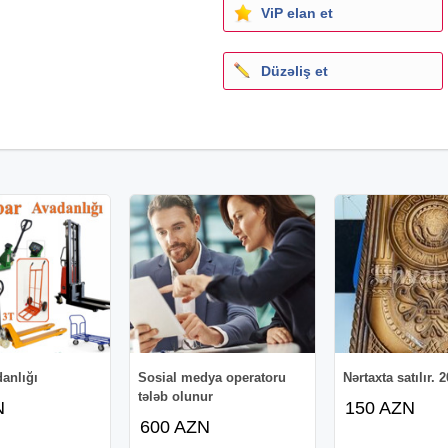
ViP elan et
Düzəliş et
anlığı
Sosial medya operatoru
Nərtaxta satılır. 
tələb olunur
N
150 AZN
600 AZN