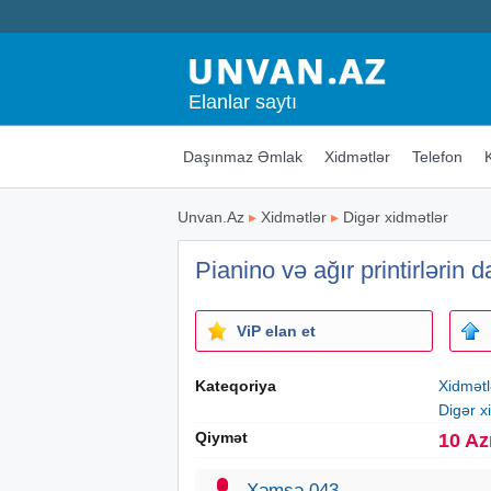
Elanlar saytı
Daşınmaz Əmlak
Xidmətlər
Telefon
Unvan.Az
▸
Xidmətlər
▸
Digər xidmətlər
Pianino və ağır printirlərin 
ViP elan et
Kateqoriya
Xidmətl
Digər x
Qiymət
10 Az
Xəmsə 043