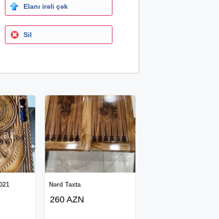
Elanı irəli çək
Sil
2021
Nərd Taxta
260 AZN