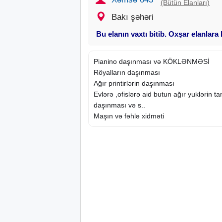
(Bütün Elanları)
Bakı şəhəri
Bu elanın vaxtı bitib. Oxşar elanlara
Pianino daşınması və KÖKLƏNMƏSİ
Röyalların daşınması
Ağır printirlərin daşınması
Evlərə ,ofislərə aid butun ağır yuklərin t
daşınması və s..
Maşın və fəhlə xidməti