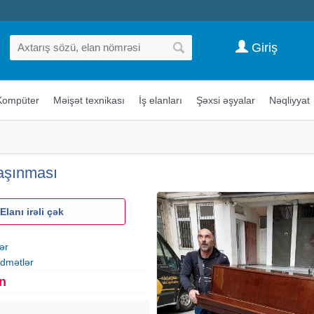
Giriş
Kompüter
Məişət texnikası
İş elanları
Şəxsi əşyalar
Nəqliyyat
daşınması
Elanı irəli çək
ər
idmətlər
n