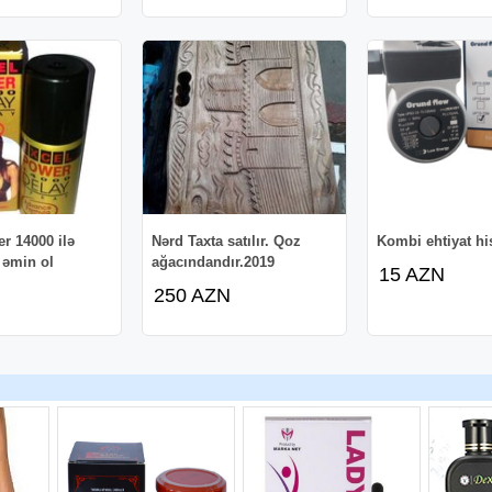
r 14000 ilə
Nərd Taxta satılır. Qoz
Kombi ehtiyat hi
 əmin ol
ağacındandır.2019
15 AZN
250 AZN