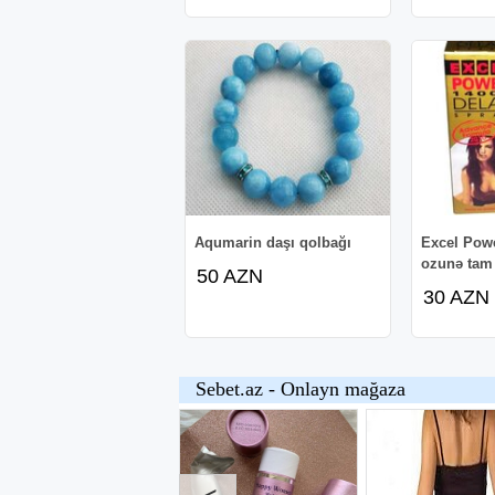
Aqumarin daşı qolbağı
Excel Powe
ozunə tam
50 AZN
30 AZN