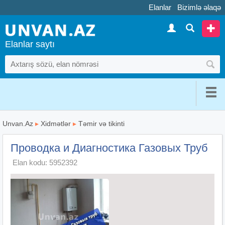
Elanlar
Bizimlə əlaqə
Elanlar saytı
Unvan.Az
▸
Xidmətlər
▸
Təmir və tikinti
Проводка и Диагностика Газовых Труб
Elan kodu: 5952392