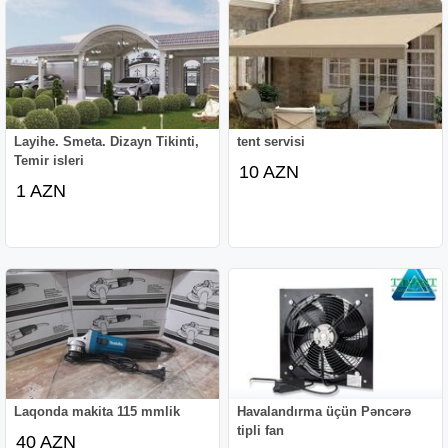
Layihe. Smeta. Dizayn Tikinti,
tent servisi
Temir isleri
10 AZN
1 AZN
Laqonda makita 115 mmlik
Havalandırma üçün Pəncərə
tipli fan
40 AZN