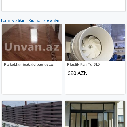
Təmir və tikinti Xidmətlər elanları
Parket,laminat,alcipan ustasi
Plastik Fan Td-315
220 AZN