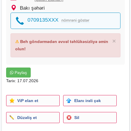
Bakı şəhəri
0709135XXX
nömrəni göstər
×
⚠
Beh göndərmədən əvvəl təhlükəsizliyə əmin
olun!
Paylaş
Tarix: 17.07.2026
ViP elan et
Elanı irəli çək
Düzəliş et
Sil