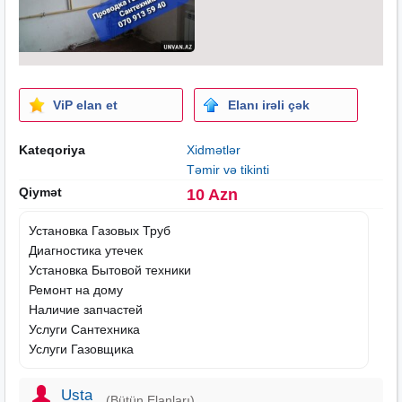
ViP elan et
Elanı irəli çək
Kateqoriya
Xidmətlər
Təmir və tikinti
Qiymət
10 Azn
Установка Газовых Труб
Диагностика утечек
Установка Бытовой техники
Ремонт на дому
Наличие запчастей
Услуги Сантехника
Услуги Газовщика
Usta
(Bütün Elanları)