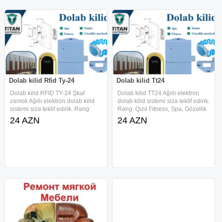
Dolab kilid Rfid Ty-24
Dolab kilid Tt24
Dolab kilid RFID TY-24 Şkaf
Dolab kilid TT24 Ağıllı elektron
zamok Ağıllı elektron dolab kilid
dolab kilid sistemi sizə teklif edirik.
sistemi sizə teklif edirik. Rəng:
Rəng: Qızıl Fitness, Spa, Gözəllik
Qızıl Daha cox: Fitness, Spa,
mərkəzləri, Market və s. kimi
24 AZN
24 AZN
Gözəllik mərkəzləri, Market və s.
obyektlərde istifade uyğundur
kimi obyektlərde istifade uyğundur
İstəyə uyğun olaraq Kod, Kilid,
İstəyə uyğun