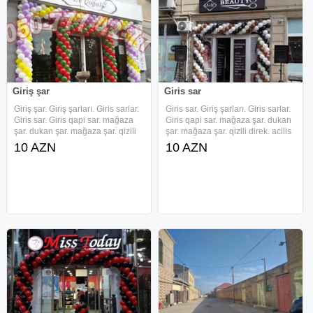
Giriş şar
Giris sar
Giriş şar. Giriş şarları. Giris sarlar.
Giris sar. Giriş şarları. Giris sarlar.
Giris sar. Giris qapi sar. mağaza
Giris qapi sar. mağaza şar. dukan
şar. dukan şar. mağaza şar. qizili
şar. mağaza şar. qizili direk. acilis
direk. acilis direk. helium şar.
direk. helium şar. helium war.
10 AZN
10 AZN
helium war. achilish direk.giris
achilish direk.giris sarlari. açılış
sarlari. açılış qızılı dirək. Giris qapi
qızılı dirək. Giris qapi sarlar. Giriş