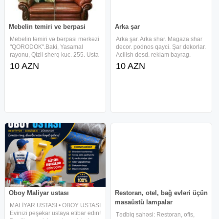
Mebelin temiri ve berpasi
Arka şar
Mebelin təmiri və bərpasi mərkəzi
Arka şar. Arka shar. Magaza shar
"QORODOK".Baki, Yasamal
decor. podnos qayci. Şar dekorlar.
rayonu, Qizil sherq kuc. 255. Usta
Acilish desd. reklam bayrag.
Eldəniz Центр ремонта и
reklam bayraq. helium sar. helium
10 AZN
10 AZN
реставрации
war. uwaq sharlari. Abyek acilisi
мебели"ГОРОДОК".Баку,
sar. dekorativ shar. qirmizi lent.
Ясамальский район, ул.Красный
shar. war. Acilish
восток 255.Мастер
Oboy Maliyar ustası
Restoran, otel, bağ evləri üçün
masaüstü lampalar
MALİYAR USTASI • OBOY USTASI
Evinizi peşəkar ustaya etibar edin!
Tədbiq sahəsi: Restoran, oﬁs,