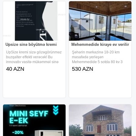
Upsize sinə böyütmə kremi
Mehemmedide kiraye ev verilir
UpSize kremi sizə gözəgörünməz
Şəhərin mərkəzinə 18-20 km
buzqalter effekti verəcək! Bu
məsafədə yerləşən
innovativ vasitə mükəmməl sinə
Mehemmedide 5 sotda 80 kv 3
formasının əldə edilməsinə və
otaqli heyet evi kirayeye verilir,
40 AZN
530 AZN
onun böyüməsinə imkan yaradır.
qaz su isiq internet tv telefon
Bu vasitənin tərkibindəki təbii
xettleri movcuddur/ evden elave
maddələrin heç bir fəsadı yoxdur
heyetde cam balkonlu besetka
daxil olmaqla 4