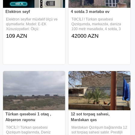
Elektron seyf
4 sotda 3 mərtəbə ev
Elektron seyflər müxtəlif ölçü və
TƏCİLİ ! Türkan qəsəbəsi
qiymətlərlə: Model: E-EK
Qızılqumda, mərkəzdə, dənizə
Xüsusiyyətləri: Ölçü:
100 metr məsafədə, 4 sotda, 3
H250*W350*D250 Çəki: 6 kq
mərtəbə, 5 otaqlı, işıq saygacı
109 AZN
42000 AZN
Zəmanət: 1 il Kilidin açılışı:
olan, podmayak ev Türkan
mexanik açar, Rəqamsal kod
qəsəbəsisatılır.Sənəd bələdiyyə
Əlavə olaraq Modellər: E2042FY
2010 cu il.Ofis haqqı 400 azn
195AZN GS2-5
Türkan qəsəbəsi 1 otaq ,
12 sot torpaq sahəsi,
Abşeron rayonu
Mərdəkan qəs
TƏCİLİ ! Türkan qəsəbəsi
Mərdəkan Qızılqum bağlarında 12
Qızılqum baglarında, Dəniz
sot torpaq sahəsi satılır. Prestijli