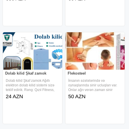
Günəbaxan. Kətan. Qara cirə.
daşları ilə həm gündəlik, həm də
Qarğıdalı. Küncüt. Zeytun
xüsusi tədbirlər üçün mükəmməl
(zeytunun çəyirdəyi çıxarılandan
seçimdir. Təqvim və
sonra) və s. yağları
Dolab kilid Şkaf zamok
Flekosteel
Dolab kilid Şkaf zamok Ağıllı
İnsanın əzələlərində və
elektron dolab kilid sistemi sizə
oynaqlarında sinir ucluqları var.
teklif edirik. Rəng: Qızıl Fitness,
Onlar ağrı verən zaman sinir
Spa, Gözəllik mərkəzləri, Market
ucluqları iltihablaşır. Hətta belə
24 AZN
50 AZN
və s. kimi obyektlərde istifade
diskomfort vəziyyət bəzən insanın
uyğundur İstəyə uyğun olaraq
müəyyən müddət hərəkətsizliyinə
Kod, Kilid,
gətirib çıxara bilər