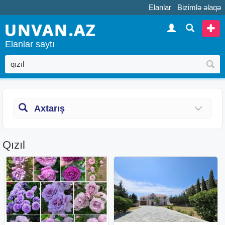
Elanlar
Bizimlə əlaqə
Elanlar saytı
Axtarış
Qızıl