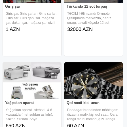
Giriş şar
Türkanda 12 sot torpaq
Giriş şar. Giriş şarları. Giris sarlar.
TƏCİLİ ! Əlimyandı Qiymətə
Giris sar. Giris qapi sar. mağaza
Qızılqumda mərkəzdə, dəniz
şar. dukan şar. mağaza şar. qizili
qıragı, asvalt küçədə 12 sot
direk. acilis direk. helium şar.
hasarın içərisində torpaq sahəsi
1 AZN
32000 AZN
helium war. achilish direk.giris
satılır.Bütün kamunallar var.Sənəd
sarlari. açılış qızılı dirək. Giris qapi
bələdiyyədir.1 sotu - 2800 AZN
Ofis haqqı 300 AZN
Yağçəkən aparat
Qol saati kisi ucun
Yağçəkən aparat. İstehsal: 4-6
Poedagar brendindən möhtəşəm
kq/saatda (məhsuldan asılıdır).
dizayna malik kişi qol saatı. Qara
Kokos. Susam. Soya.
rəngli metal kəməri, qızılı rəngli
Macadamiya fındığı. Qoz.
detalları və siferblatındakı zərif
650 AZN
60 AZN