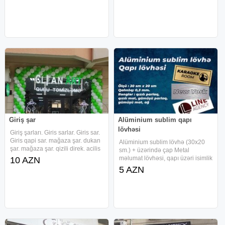
temirli, temiz, rahat ev .ƏŞYALARI
geniş açılan ağız; korpusda oval
ILƏ BIRLIKDƏ Pult ilə
Giriş şar
Alüminium sublim qapı
lövhəsi
Giriş şarları. Giris sarlar. Giris sar.
Giris qapi sar. mağaza şar. dukan
Alüminium sublim lövhə (30x20
şar. mağaza şar. qizili direk. acilis
sm.) + üzərində çap Metal
direk. helium şar. helium war.
məlumat lövhəsi, qapı üzəri isimlik
10 AZN
achilish direk.giris sarlari. açılış
(qapı lövhəsi) və ya məlumat
5 AZN
qızılı dirək. Giris qapi sarlar. Giriş
vermək , habelə müxtəlif ölkə
saatlarının alt hissəsində ölkə adı
qeyd etmək məqsədiylə istifadə