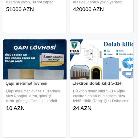
qıragına yaxın, 30 sot torpaq
ərazidə, dənizə yaxın yerləşir.
sahəsi satılır.Bütün kamunallar
Qaz, su, işıq və digər kommunal
51000 AZN
420000 AZN
var.Sənəd 2005 ilin bələdiyyə
xətlər mövcuddur. Sənədi
sənədi dır.1 sotu - 1700 azn
kupçadır. Həyətdə 2 mərtəbəli
Kupçaya geden sənəddir.Ofis
köhnə, təmirə ehtiyacı olan ev
haqqı 500 azn
Qapı məlumat lövhəsi
Elektron dolab kilid S-114
Qapı məlumat lövhəsi+ üzərində
Elektron dolab kilid S-114 Ağıllı
yazı Rənglər: qızılı, gümüşü,
elektron dolab kilid sistemi sizə
qızılı+gümüşü Çap üsulu: Vinil
teklif edirik. Rəng: Qızıl Daha cox:
kəsim Ölçü: 30x13 sm. 1 ədəd
Fitness, Spa, Gözəllik mərkəzləri,
10 AZN
24 AZN
olarsa, 1 ədədi - 20 AZN 5 ədəd
Market və s. kimi obyektlərde
olarsa, 1 ədədi - 15 AZN 50 ədəd
istifade uyğundur İstəyə uyğun
olarsa, 1 ədədi – 10