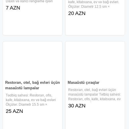
Daxili və xarici rəngləmə işləri
kafe, kitabxana, ev və bağ evləri.
Oboyların dəqiq və səliqəli
Ölçülər: Diametr 12.5 sm ×
7 AZN
vurulması Şpaklyovka, astar və
Hündürlük 20.5 sm Material:
20 AZN
suvaq işləri Dekorativ boya və
Dəmir + ABS Rəng: Qızılı
dizayn həlləri Köhnə
Gərginlik: 5V Güc: 1.5W Xalis
çəkisi: 274 qram Rəng
temperaturu: 3 rəng +
Restoran, otel, bağ evləri üçün
Masaüstü çıraqlar
masaüstü lampalar
Restoran, otel, bağ evləri üçün
masaüstü lampalar Tətbiq sahəsi:
Tədbiq sahəsi: Restoran, oﬁs,
Restoran, oﬁs, kafe, kitabxana, ev
kafe, kitabxana, ev və bağ evləri
və bağ evləri Ölçülər: Diametr
Ölçülər: Diametr 15.5 sm ×
30 AZN
12.5 sm × Hündürlük 28.5 sm
Hündürlük 20.5 sm Material:
25 AZN
Material: Dəmir + akril Rəng: Qara
Dəmir + ABS Rəng: Gümüşü və
və qızılı Məhsulun xalis
qızılı Xalis çəki (qablaşdırma
daxil): 354 qram Güc: 3W Rəng