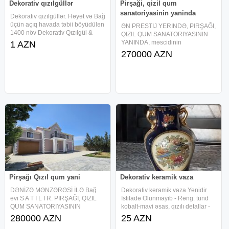
Dekorativ qızılgüllər
Pirşaği, qizil qum
sanatoriyasinin yaninda
Dekorativ qızılgüllər. Həyət və Bağ
üçün açıq havada təbii böyüdülən
ƏN PRESTIJ YERINDƏ, PIRŞAĞI,
1400 növ Dekorativ Qızılgül &
QIZIL QUM SANATORIYASININ
Sarmaşıq kolları. Kinkan & Limon
YANINDA, məscidinin
1 AZN
ağacları. Gül və Tərəvəz
yaxınlığında. iki mərtəbəli
270000 AZN
toxumları. Zərərverici həşaratlara
DƏNİZƏ MƏNZƏRƏSİ İLƏ BAĞ
qarşı preparat və
EVİ satılır. 18 Sot Torpaq sahəsini
əhatə edir, Evin ümumi sahəsi
218 kv.m, 7
Pirşağı Qızıl qum yani
Dekorativ keramik vaza
DƏNİZƏ MƏNZƏRƏSİ İLƏ Bağ
Dekorativ keramik vaza Yenidir
evi S A T I L I R. PIRŞAĞI, QIZIL
İstifadə Olunmayıb - Rəng: tünd
QUM SANATORIYASININ
kobalt-mavi əsas, qızılı detallar -
YANINDA, 18 sot 7 otaq/| 218 m²|
Material: şirli keramika/porsellan
280000 AZN
25 AZN
7 otaq Istilik sistemi Kombi. Ela
tipli - Dizayn: iki tərəfli qızılı qulp,