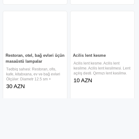
Restoran, otel, bağ evləri üçün
Acilis lent kesme
masaüstü lampalar
Acilis lent kesme. Acilis lent
kesilme. Acilis lent kesilmesi. Lent
Tədbiq sahəsi: Restoran, oﬁs,
açılış dəsti. Qırmızı lent kəsilmə.
kafe, kitabxana, ev və bağ evləri
Acilis dest icare. Lent kesilmesi
Ölçülər: Diametr 12.5 sm ×
10 AZN
dest. sharlar. Qirmizi lent kesimi
Hündürlük 32 sm Material: Dəmir
30 AZN
desti. Açılış dəsdi. Padnos qayci.
+ akril Rəng: Qızılı/qara Məhsulun
Açılış lent
xalis çəkisi: 350 qram Gərginlik:
5V Güc: 2.5W Rəng