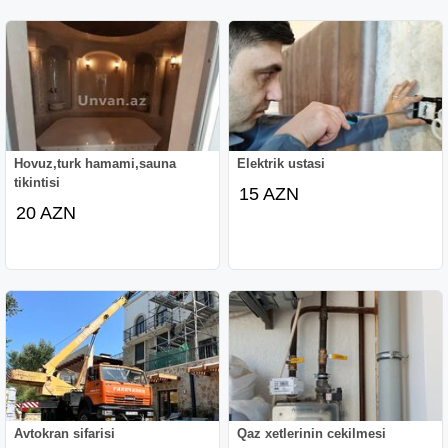
Hovuz,turk hamami,sauna
Elektrik ustasi
tikintisi
15 AZN
20 AZN
Avtokran sifarisi
Qaz xetlerinin cekilmesi