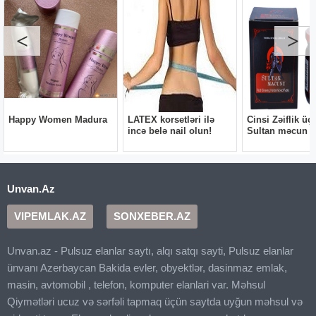
Unvan.Az
VIPEMLAK.AZ
SONXEBER.AZ
Unvan.az - Pulsuz elanlar saytı, alqı satqı sayti, Pulsuz elanlar
ünvanı Azerbaycan Bakida evler, obyektlər, dasinmaz emlak,
masin, avtomobil , telefon, komputer elanlari var. Məhsul
Qiymətləri ucuz və sərfəli tapmaq üçün saytda uyğun məhsul və