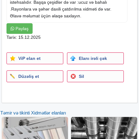
istehsalıdır. Başqa çeşidlər də var :ucuz və bahalı
.Rayonlara və şəhər daxili çatdırılma xidməti də var.
Əlavə məlumat üçün əlaqə saxlayın.
Paylaş
Tarix: 15.12.2025
ViP elan et
Elanı irəli çək
Düzəliş et
Sil
Təmir və tikinti Xidmətlər elanları