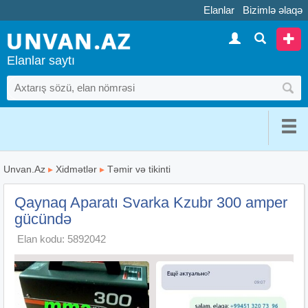
Elanlar
Bizimlə əlaqə
Elanlar saytı
Unvan.Az
▸
Xidmətlər
▸
Təmir və tikinti
Qaynaq Aparatı Svarka Kzubr 300 amper
gücündə
Elan kodu: 5892042