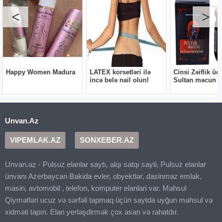
Unvan.Az
VIPEMLAK.AZ
SONXEBER.AZ
Unvan.az - Pulsuz elanlar saytı, alqı satqı sayti, Pulsuz elanlar
ünvanı Azerbaycan Bakida evler, obyektlər, dasinmaz emlak,
masin, avtomobil , telefon, komputer elanlari var. Məhsul
Qiymətləri ucuz və sərfəli tapmaq üçün saytda uyğun məhsul və
xidməti tapın. Elan yerləşdirmək çox asan və rahatdır.