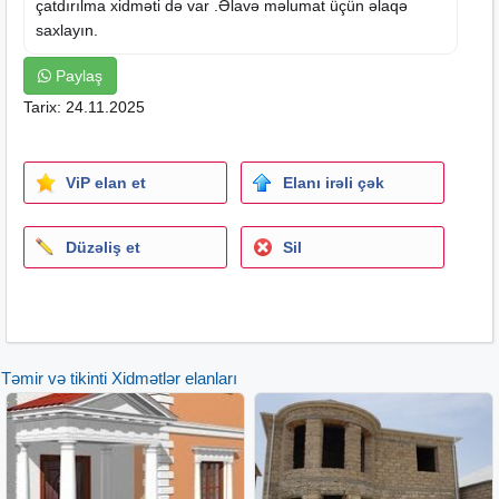
çatdırılma xidməti də var .Əlavə məlumat üçün əlaqə
saxlayın.
Paylaş
Tarix: 24.11.2025
ViP elan et
Elanı irəli çək
Düzəliş et
Sil
Təmir və tikinti Xidmətlər elanları