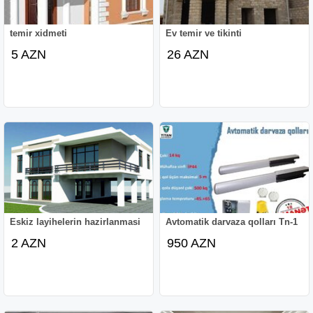
temir xidmeti
Ev temir ve tikinti
5 AZN
26 AZN
Eskiz layihelerin hazirlanmasi
Avtomatik darvaza qolları Tn-1
2 AZN
950 AZN