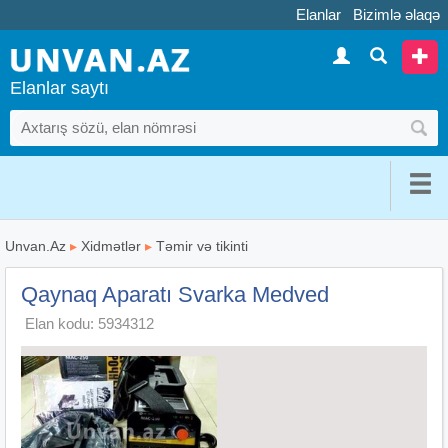
Elanlar
Bizimlə əlaqə
Elanlar saytı
Unvan.Az
▸
Xidmətlər
▸
Təmir və tikinti
Qaynaq Aparatı Svarka Medved
Elan kodu: 5934312