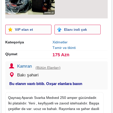
ViP elan et
Elanı irəli çək
Kateqoriya
Xidmətlər
Təmir və tikinti
Qiymət
175 Azn
Kamran
(Bütün Elanları)
Bakı şəhəri
Bu elanın vaxtı bitib. Oxşar elanlara baxın
Qaynaq Aparatı Svarka Medved 250 amper gücündədir.
İki platalıdır. Yeni , keyfiyyətli və zavod istehsalıdır. Başqa
çeşidlər də var: ucuz və bahalı. Rayonlara və şəhər daxili