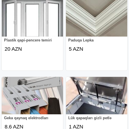
Plastik qapi-pencere temiri
Paduqa Lepka
20 AZN
5 AZN
Geka qaynaq elektrodları
Lük qapaqları gizli petlə
8.6 AZN
1 AZN