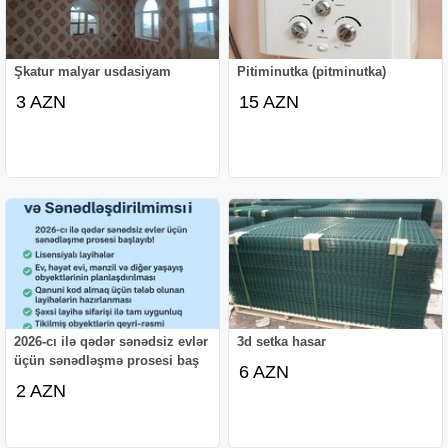
Şkatur malyar usdasiyam
Pitiminutka (pitminutka)
3 AZN
15 AZN
2026-cı ilə qədər sənədsiz evlər
3d setka hasar
üçün sənədləşmə prosesi baş
6 AZN
2 AZN