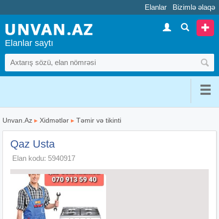
Elanlar
Bizimlə əlaqə
Elanlar saytı
Unvan.Az
▸
Xidmətlər
▸
Təmir və tikinti
Qaz Usta
Elan kodu: 5940917