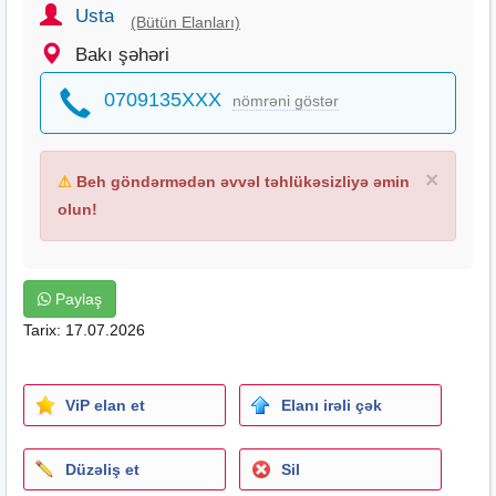
Usta
(Bütün Elanları)
Bakı şəhəri
0709135XXX
nömrəni göstər
×
⚠
Beh göndərmədən əvvəl təhlükəsizliyə əmin
olun!
Paylaş
Tarix: 17.07.2026
ViP elan et
Elanı irəli çək
Düzəliş et
Sil