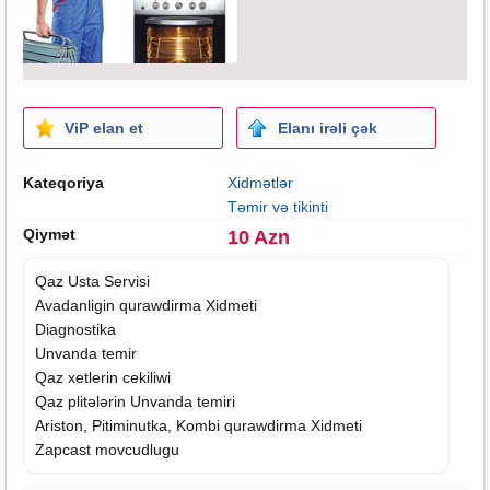
ViP elan et
Elanı irəli çək
Kateqoriya
Xidmətlər
Təmir və tikinti
Qiymət
10 Azn
Qaz Usta Servisi
Avadanligin qurawdirma
Xidmeti
Diagnostika
Unvanda temir
Qaz xetlerin cekiliwi
Qaz plitələrin Unvanda temiri
Ariston, Pitiminutka, Kombi qurawdirma Xidmeti
Zapcast movcudlugu