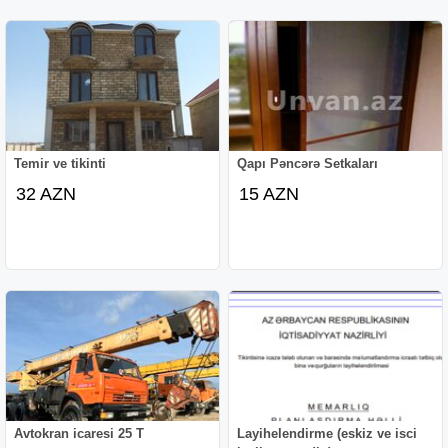
Temir ve tikinti
Qapı Pəncərə Setkaları
32 AZN
15 AZN
Avtokran icaresi 25 T
Layihelendirme (eskiz ve isci