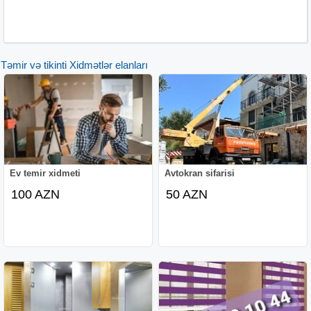
Təmir və tikinti Xidmətlər elanları
Ev temir xidmeti
Avtokran sifarisi
100 AZN
50 AZN