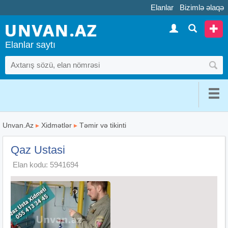
Elanlar
Bizimlə əlaqə
Elanlar saytı
Unvan.Az
▸
Xidmətlər
▸
Təmir və tikinti
Qaz Ustasi
Elan kodu: 5941694