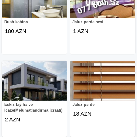
Dush kabina
Jaluz perde sexi
180 AZN
1 AZN
Eskiz layihə və
Jaluz pərdə
İcazə(Məlumatlandırma icraatı)
18 AZN
2 AZN