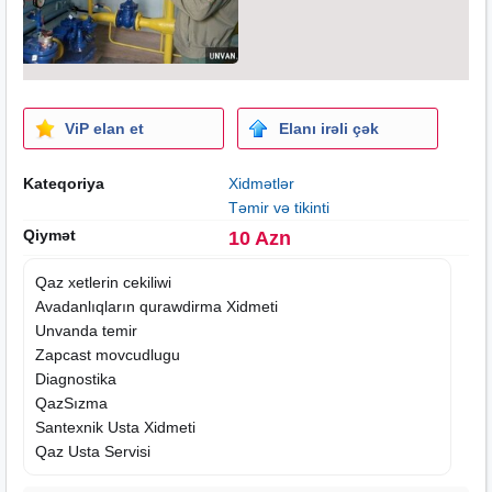
ViP elan et
Elanı irəli çək
Kateqoriya
Xidmətlər
Təmir və tikinti
Qiymət
10 Azn
Qaz xetlerin cekiliwi
Avadanlıqların qurawdirma
Xidmeti
Unvanda temir
Zapcast movcudlugu
Diagnostika
QazSızma
Santexnik Usta Xidmeti
Qaz Usta Servisi