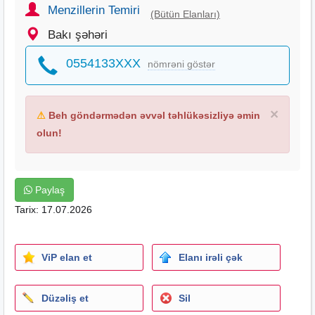
Menzillerin Temiri
(Bütün Elanları)
Bakı şəhəri
0554133XXX
nömrəni göstər
×
⚠
Beh göndərmədən əvvəl təhlükəsizliyə əmin
olun!
Paylaş
Tarix: 17.07.2026
ViP elan et
Elanı irəli çək
Düzəliş et
Sil