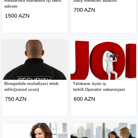
Rəhbərlərə idarəetmə işi təklif
Satış meneceri axtarılır
edirəm
700 AZN
1500 AZN
Binegedide muhafizeci teleb
Tələbəıər üçün iş
edilir(zavod ucun)
tərkifi.Operator vakansiyasi
750 AZN
600 AZN