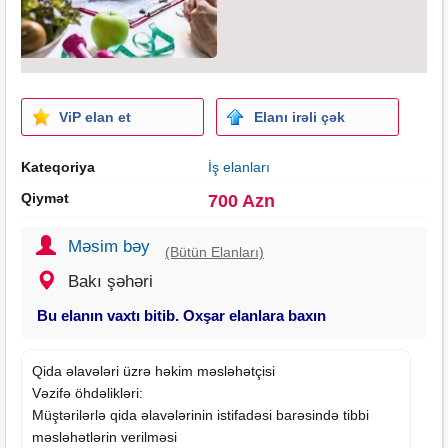
ViP elan et
Elanı irəli çək
Kateqoriya
İş elanları
Qiymət
700 Azn
Məsim bəy
(Bütün Elanları)
Bakı şəhəri
Bu elanın vaxtı bitib. Oxşar elanlara baxın
Qida əlavələri üzrə həkim məsləhətçisi
Vəzifə öhdəlikləri:
Müştərilərlə qida əlavələrinin istifadəsi barəsində tibbi
məsləhətlərin verilməsi