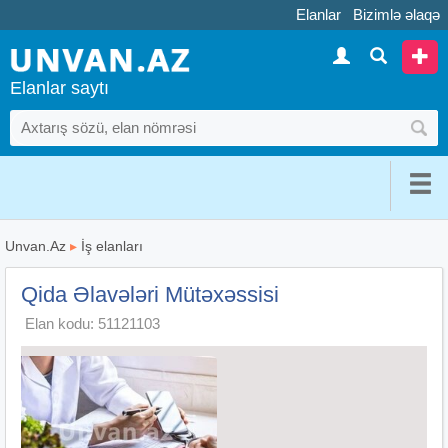
Elanlar
Bizimlə əlaqə
Elanlar saytı
Unvan.Az
▸
İş elanları
Qida Əlavələri Mütəxəssisi
Elan kodu: 51121103