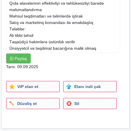
Qıda əlavələrinin effektivliyi və təhlükəsizliyi barədə
məlumatlandırma
Məhsul təqdimatları və təlimlərdə iştirak
Satış və marketinq komandası ilə əməkdaşlıq
Tələblər:
Ali tibbi təhsil
Təqaüdçü həkimlərə üstünlük verilir
Ünsiyyətcil və təqdimat bacarığına malik olmaq
Təklif edirik:
Paylaş
Rəqabətli əmək haqqı
Tarix: 09.09.2025
Təlim və inkişaf imkanları
Ofis daxili və ya online iş imkanı
Karyera inkişafı və təlim imkanları
ViP elan et
Elanı irəli çək
5 günlük iş qrafiki
Müraciət üçün Cv-lərinizi
ofiskadr.az@protonmail.com
Düzəliş et
Sil
mail ünvanına göndərə bilərsiz