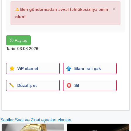
×
⚠
Beh göndərmədən əvvəl təhlükəsizliyə əmin
olun!
Paylaş
Tarix: 03.08.2026
ViP elan et
Elanı irəli çək
Düzəliş et
Sil
Saatlar Saat və Zinət əşyaları elanları