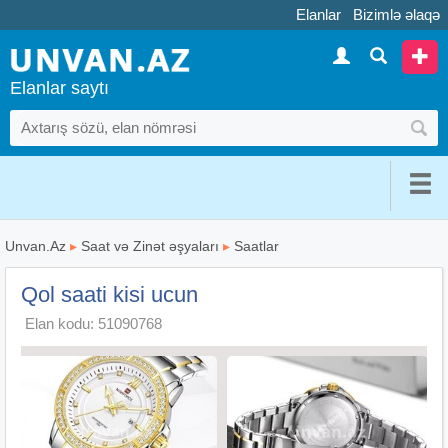
Elanlar
Bizimlə əlaqə
Elanlar saytı
Unvan.Az
▸
Saat və Zinət əşyaları
▸
Saatlar
Qol saati kisi ucun
Elan kodu: 51090768