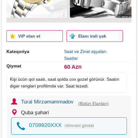
ViP elan et
Elanı irəli çək
Kateqoriya
Saat və Zinət əşyaları
Saatlar
Qiymət
60 Azn
Kişi ücün qol
saat
ı, saat qolda cox gozəl görünür. Saatın
digər rəngləri profilimdə var. Saat tezədi.
Tural Mirzəməmmədov
(Bütün Elanları)
Quba şəhəri
0709920XXX
nömrəni göstər