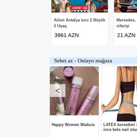
Ailəvi Antalya turu 2 Böyük
Mersedes, 
2 Uşaq
sifarişi
3961 AZN
21 AZN