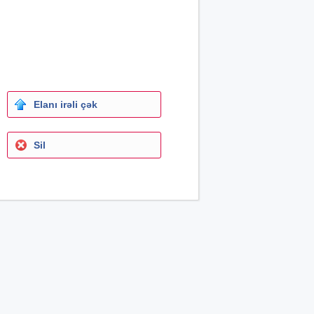
Elanı irəli çək
Sil