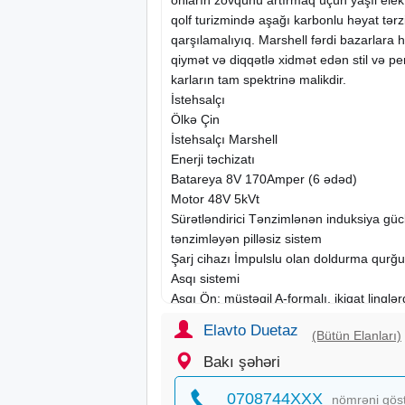
qolf turizmində aşağı karbonlu həyat tər
qarşılamalıyıq. Marshell fərdi bazarlara
qiymət və diqqətlə xidmət edən stil və per
karların tam spektrinə malikdir.
İstehsalçı
Ölkə Çin
İstehsalçı Marshell
Enerji təchizatı
Batareya 8V 170Amper (6 ədəd)
Motor 48V 5kVt
Sürətləndirici Tənzimlənən induksiya güclə
tənzimləyən pilləsiz sistem
Şarj cihazı İmpulslu olan doldurma qurğ
Asqı sistemi
Asqı Ön: müstəqil A-formalı, ikiqat linqlər
absorber ilə
Elavto Duetaz
(Bütün Elanları)
Sükan Sərbəst kompensasiya
Əyləc Arxa baraban
Bakı şəhəri
Məhsuldarlığı
0708744XXX
Maksimal sürəti 25-30 km/
saat
nömrəni gös