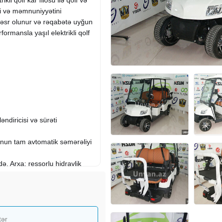
zi və məmnuniyyətini
 həsr olunur və rəqabətə uyğun
formansla yaşıl elektrikli qolf
ndiricisi və sürəti
unun tam avtomatik səmərəliyi
də. Arxa: ressorlu hidravlik
tər