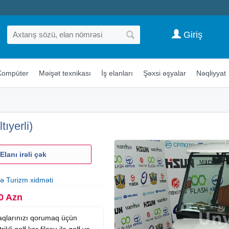
Giriş
Kompüter
Məişət texnikası
İş elanları
Şəxsi əşyalar
Nəqliyyat
ıyerli)
Elanı irəli çək
və Turizm xidməti
0 Azn
naqlarınızı qorumaq üçün
li qolf kar filosu ilə qolf və