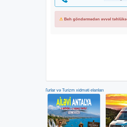
Maksimal səyahət məsafəsi 60-70 km
Yamaç dırmaşma qabiliyyəti 25°-30°
Yükgötürmə qabiliyyəti 480 kq
⚠
Beh göndərmədən əvvəl təhlükəs
Dönmə radiusu 4.5 m
Maksimal səsi <50dB(A)
Şassi
Təkər
bazası 2420 mm
Şassi Polad
Şinlər 215/35-12
Amortizator Hidravlik
Ölçülər
Ölçülər (Uzunluq, En, Hündürlük) 368
Tam kütləsi 740 kq
Turlar və Turizm xidməti elanları