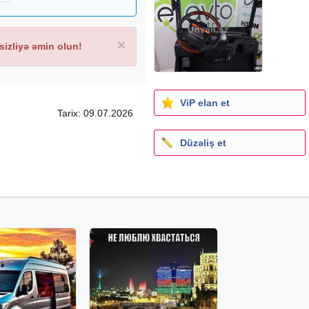
×
izliyə əmin olun!
ViP elan et
Tarix: 09.07.2026
Düzəliş et
5x1226x1941 mm