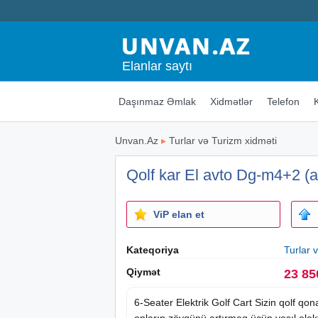
Elanlar saytı
Daşınmaz Əmlak
Xidmətlər
Telefon
Unvan.Az
▸
Turlar və Turizm xidməti
Qolf kar El avto Dg-m4+2 (alt
ViP elan et
Kateqoriya
Turlar 
Qiymət
23 85
6-Seater Elektrik Golf Cart Sizin qolf qo
onların zövqünü artırmaq üçün yaşıl elektrik