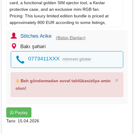
card, a functional golden SIM ejector tool, a Kevlar
protective case, and an exclusive mini RGB fan.
Pricing: This luxury limited edition bundle is priced at
approximately 800 EUR according to some listings,
though the official MSRP may vary.
Stitches Arike
(Bütün Elanları)
Bakı şəhəri
0773411XXX
nömrəni göstər
×
⚠
Beh göndərmədən əvvəl təhlükəsizliyə əmin
olun!
Paylaş
Tarix: 15.04.2026