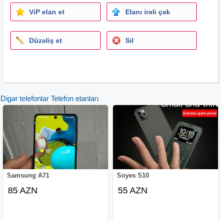
ViP elan et
Elanı irəli çək
Düzəliş et
Sil
Digər telefonlar Telefon elanları
Samsung A71
Soyes S10
85 AZN
55 AZN