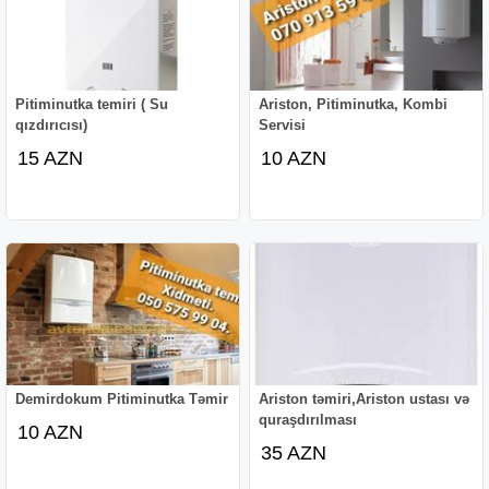
Pitiminutka temiri ( Su
Ariston, Pitiminutka, Kombi
qızdırıcısı)
Servisi
15 AZN
10 AZN
Demirdokum Pitiminutka Təmir
Ariston təmiri,Ariston ustası və
quraşdırılması
10 AZN
35 AZN