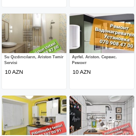
Su Qızdırıcıların, Ariston Təmir
Ayrfel. Ariston. Сервис.
Servisi
Ремонт
10 AZN
10 AZN