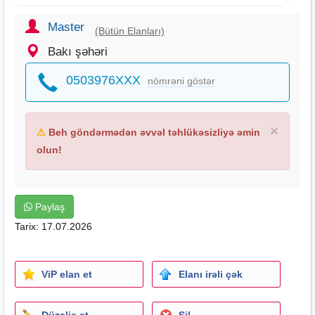
Master
(Bütün Elanları)
Bakı şəhəri
0503976XXX
nömrəni göstər
×
⚠
Beh göndərmədən əvvəl təhlükəsizliyə əmin
olun!
Paylaş
Tarix: 17.07.2026
ViP elan et
Elanı irəli çək
Düzəliş et
Sil