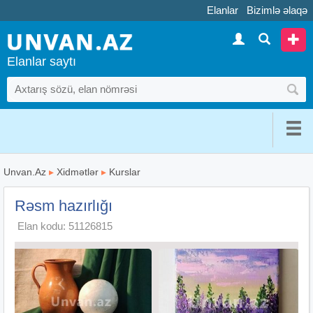
Elanlar
Bizimlə əlaqə
Elanlar saytı
Unvan.Az
▸
Xidmətlər
▸
Kurslar
Rəsm hazırlığı
Elan kodu: 51126815