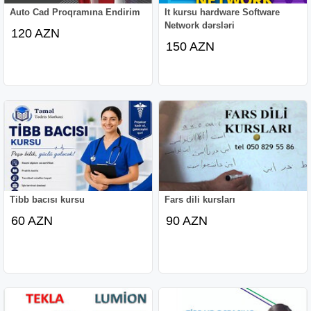
Auto Cad Proqramına Endirim
It kursu hardware Software
Network dərsləri
120 AZN
150 AZN
Tibb bacısı kursu
Fars dili kursları
60 AZN
90 AZN