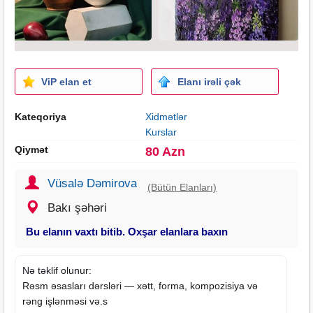
ViP elan et
Elanı irəli çək
Kateqoriya
Xidmətlər
Kurslar
Qiymət
80 Azn
Vüsalə Dəmirova
(Bütün Elanları)
Bakı şəhəri
Bu elanın vaxtı bitib. Oxşar elanlara baxın
Nə təklif olunur:
Rəsm əsasları
dərsləri
— xətt, forma, kompozisiya və
rəng işlənməsi və.s