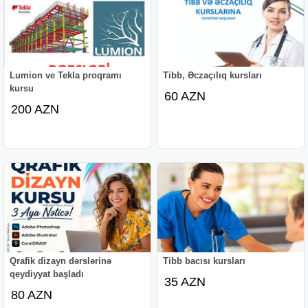
Lumion ve Tekla proqramı
Tibb, Əczaçılıq kursları
kursu
60 AZN
200 AZN
Qrafik dizayn dərslərinə
Tibb bacısı kursları
qeydiyyat başladı
35 AZN
80 AZN