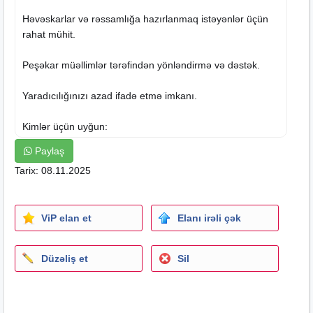
Həvəskarlar və rəssamlığa hazırlanmaq istəyənlər üçün
rahat mühit.
Peşəkar müəllimlər tərəfindən yönləndirmə və dəstək.
Yaradıcılığınızı azad ifadə etmə imkanı.
Kimlər üçün uyğun:
Rəssamlığa marağı olan, Rəssamliga dizaynerliye
Paylaş
hazırlaşan tələbələr.
Tarix: 08.11.2025
Səbrli, öyrənməyə açıq biri.
Bildiyiniz sahədə daha da təkmilləşmək istəyirsinizsə —
ideal fürsət.
ViP elan et
Elanı irəli çək
Ünvan: Nərimanov ms/T yaxınlığı
Düzəliş et
Sil