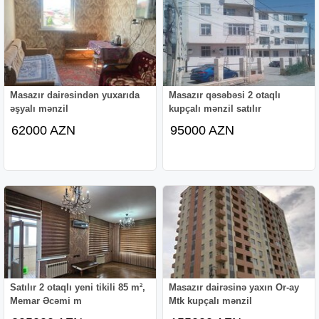
Masazır dairəsindən yuxarıda
Masazır qəsəbəsi 2 otaqlı
əşyalı mənzil
kupçalı mənzil satılır
62000 AZN
95000 AZN
Satılır 2 otaqlı yeni tikili 85 m²,
Masazır dairəsinə yaxın Or-ay
Memar Əcəmi m
Mtk kupçalı mənzil