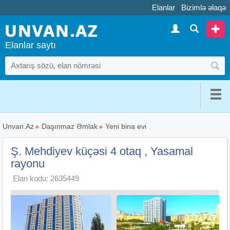
Elanlar
Bizimlə əlaqə
Elanlar saytı
Unvan.Az
▸
Daşınmaz Əmlak
▸
Yeni bina evi
Ş. Mehdiyev küçəsi 4 otaq , Yasamal
rayonu
Elan kodu: 2635449