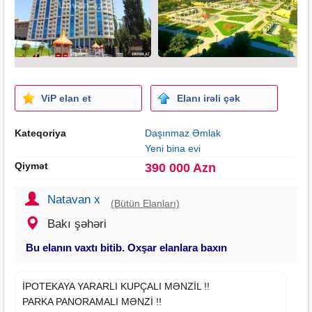
ViP elan et
Elanı irəli çək
Kateqoriya
Daşınmaz Əmlak
Yeni bina evi
Qiymət
390 000 Azn
Natavan x
(Bütün Elanları)
Bakı şəhəri
Bu elanın vaxtı bitib. Oxşar elanlara baxın
İPOTEKAYA YARARLI KUPÇALI MƏNZİL !!
PARKA PANORAMALI MƏNZİ !!