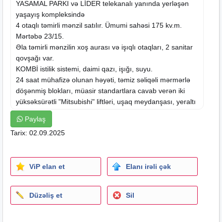
YASAMAL PARKI və LİDER telekanalı yanında yerləşən
yaşayış kompleksində
4 otaqlı təmirli mənzil satılır. Ümumi sahəsi 175 kv.m.
Mərtəbə 23/15.
Əla təmirli mənzilin xoş aurası və işıqlı otaqları, 2 sanitar
qovşağı var.
KOMBİ istilik sistemi, daimi qazı, işığı, suyu.
24
saat
mühafizə olunan həyəti, təmiz səliqəli mərmərlə
döşənmiş blokları, müasir standartlara cavab verən iki
yüksəksürətli "Mitsubishi" liftləri, uşaq meydanşası, yeraltı
qarajı, parkinqi. QAZ və ÇIXARIŞ (KUPÇA) var.
Paylaş
Xidmət haqqı 1% (Alıcıdan)
Tarix: 02.09.2025
--
КВАРТИРА, ПОДХОДЯЩАЯ ПОД ИПОТЕКУ !!
ПАНОРАМА НА ПАРК !!
ViP elan et
Elanı irəli çək
Элитный, жилой комплекс - с КУПЧЕЙ и ГАЗОМ, около
Ясамальского парка и т/к ЛИДЕР.
На продаже:
Düzəliş et
Sil
4 комнаты - 175 кв.м - 23/15 этаж с Панорамой на
парк..
Произведён отличный ремонт с применением дорогих