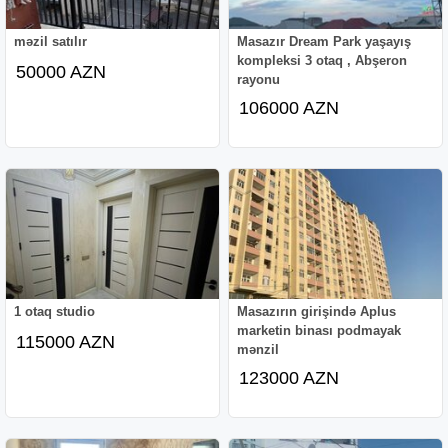
məzil satılır
Masazır Dream Park yaşayış
kompleksi 3 otaq , Abşeron
50000 AZN
rayonu
106000 AZN
1 otaq studio
Masazırın girişində Aplus
marketin binası podmayak
115000 AZN
mənzil
123000 AZN