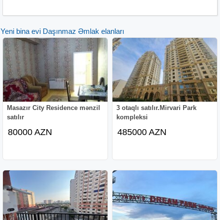
и качественных материалов.
Все комнаты большие и светлые.
Yeni bina evi Daşınmaz Əmlak elanları
Два санузла – удобство и комфорт для всей семьи !
"Комби" отопительная система.
Скоростные, бесшумные лифты "MİTSUBİSHİ", 24 ч.
охраняемая система, детская игровая площадка,
мраморная отделка входного вестибюля, подземная
парковка.
Имеется КУПЧАЯ НА КВАРТИРУ.
Комиссия фирмы 1% (От Покупателя
Masazır City Residence mənzil
3 otaqlı satılır.Mirvari Park
satılır
kompleksi
80000 AZN
485000 AZN