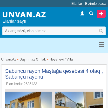
Elanlar
Bizimlə əlaqə
Elanlar saytı
Unvan.Az
▸
Daşınmaz Əmlak
▸
Həyət evi / Villa
Sabunçu rayon Maştağa qəsəbəsi 4 otaq ,
Sabunçu rayonu
Elan kodu: 2635433