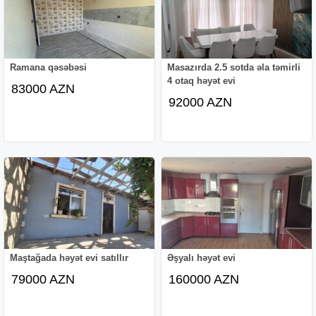
Ramana qəsəbəsi
Masazırda 2.5 sotda əla təmirli
4 otaq həyət evi
83000 AZN
92000 AZN
Maştağada həyət evi satıllır
Əşyalı həyət evi
79000 AZN
160000 AZN