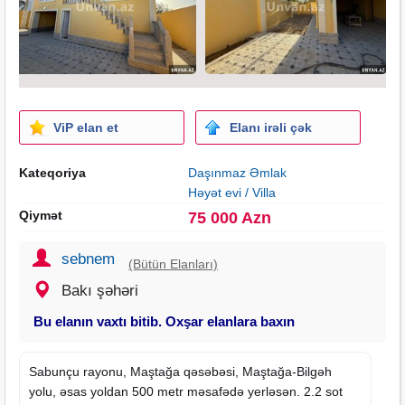
ViP elan et
Elanı irəli çək
Kateqoriya
Daşınmaz Əmlak
Həyət evi / Villa
Qiymət
75 000 Azn
sebnem
(Bütün Elanları)
Bakı şəhəri
Bu elanın vaxtı bitib. Oxşar elanlara baxın
Sabunçu rayonu, Maştağa qəsəbəsi, Maştağa-Bilgəh
yolu, əsas yoldan 500 metr məsafədə yerləsən. 2.2 sot