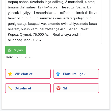
torpaq sahəsi üzərində inşa edilmiş, 2 mərtəbəli, 4 otaqlı,
ümumi tikili sahəsi 127 kv/m olan Həyət Evi Satılır. Ev
yüksək keyfiyyətli materiallardan istifadə edilerek tikilib və
təmir olunub, bütün sanuzel aksesuarları qurlaşdırılıb,
geniş qarajı, baxçasi var, sxemde evin lahiyəsinədə baxa
bilərsiz, bütün kamunal xəttlər çəkilib. Sənəd: Paket
Kupça. Qiymət: 75.000 Azn. Real alıcıya endirim
olunacaq. Kod-0. 257
Paylaş
Tarix: 02.09.2025
ViP elan et
Elanı irəli çək
Düzəliş et
Sil