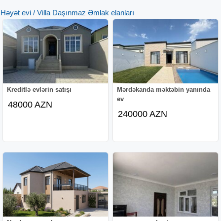
Həyət evi / Villa Daşınmaz Əmlak elanları
Kreditlə evlərin satışı
Mərdəkanda məktəbin yanında
ev
48000 AZN
240000 AZN