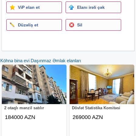
ViP elan et
Elanı irəli çək
Düzəliş et
Sil
Köhnə bina evi Daşınmaz Əmlak elanları
2 otaqlı mənzil satılır
Dövlət Statistika Komitəsi
184000 AZN
269000 AZN