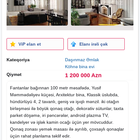
ViP elan et
Elanı irəli çək
Kateqoriya
Daşınmaz Əmlak
Köhnə bina evi
Qiymət
1 200 000 Azn
Fantanlar bağınnan 100 metr məsafədə, Yusif
Məmmədəliyev küçəsi, Arxitektur bina, Klassik üslubda,
hündürlüyü 4, 2 tavanlı, geniş və işıqlı mənzil. iki otağın
birləşməsi ilə böyük qonaq otağı, dekorativ sütunlar, taxta
parket döşəmə, iri pəncərələr, android plazma TV,
kandelyer və işlək kamin ocağı üçün yer mövcuddur.
Qonaq zonası yemək masası ilə ayrılıb, çoxsaylı qonaqlar
üçün rahat planlama təklif edir.