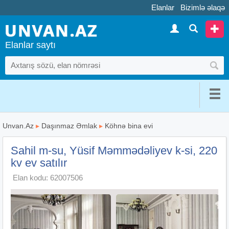
Elanlar
Bizimlə əlaqə
Elanlar saytı
Unvan.Az
▸
Daşınmaz Əmlak
▸
Köhnə bina evi
Sahil m-su, Yüsif Məmmədəliyev k-si, 220
kv ev satılır
Elan kodu: 62007506