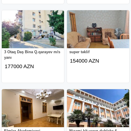
3 Otaq Daş Bina Q.qarayev m/s
super təklif
yanı
154000 AZN
177000 AZN
Elmler Akademiyasi
Nizami k/t yaxın dubleks 6