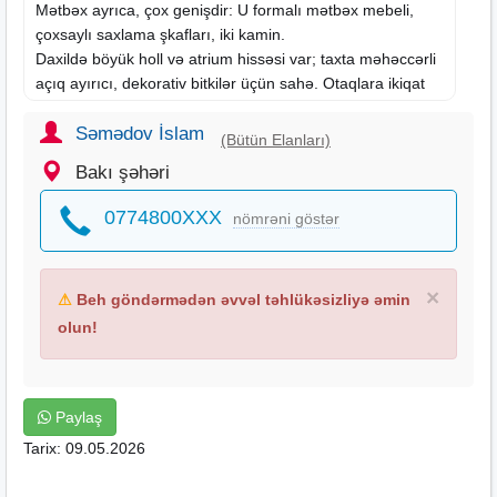
Mətbəx ayrıca, çox genişdir: U formalı
mətbəx mebeli
,
çoxsaylı saxlama şkafları, iki kamin.
Daxildə böyük holl və atrium hissəsi var; taxta məhəccərli
açıq ayırıcı, dekorativ bitkilər üçün sahə. Otaqlara ikiqat
açılan qapılar keçid verir, bütün zonalarda bol gün işığı və
klassik işıqlandırma.
Səmədov İslam
(Bütün Elanları)
Ümumi xüsusiyyətlər:
Bakı şəhəri
- Hündür tavanlar və geniş ölçülər
- Klassik memarlıq elementləri
0774800XXX
nömrəni göstər
- Böyük pəncərələr və təbii işıq
Zövqlü interyer və rahat planlama axtaranlar üçün uyğun,
nümayişkaranə və funksional yaşayış sahəsi. Əlavə
×
⚠
Beh göndərmədən əvvəl təhlükəsizliyə əmin
məlumat üçün nömrənin (vatsapı) var..
olun!
Paylaş
Tarix: 09.05.2026