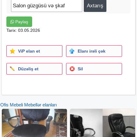
Paylaş
Tarix: 03.05.2026
ViP elan et
Elanı irəli çək
Düzəliş et
Sil
Ofis Mebeli Mebellər elanları