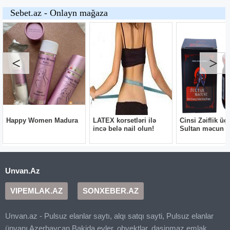
Unvan.Az
VIPEMLAK.AZ
SONXEBER.AZ
Unvan.az - Pulsuz elanlar saytı, alqı satqı sayti, Pulsuz elanlar
ünvanı Azerbaycan Bakida evler, obyektlər, dasinmaz emlak,