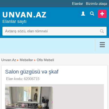
Elanlar
Bizimlə əlaqə
Elanlar saytı
Unvan.Az
▸
Mebellər
▸
Ofis Mebeli
Salon güzgüsü və şkaf
Elan kodu: 62006715