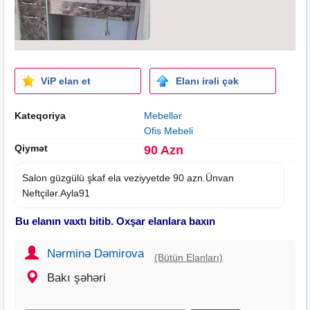
ViP elan et
Elanı irəli çək
Kateqoriya
Mebellər
Ofis Mebeli
Qiymət
90 Azn
Salon güzgülü şkaf ela veziyyetde 90 azn.Ünvan
Neftçilər.Ayla91
Bu elanın vaxtı bitib. Oxşar elanlara baxın
Nərminə Dəmirova
(Bütün Elanları)
Bakı şəhəri