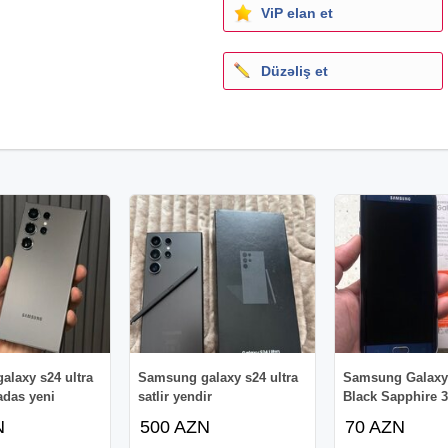
ViP elan et
Düzəliş et
laxy s24 ultra
Samsung galaxy s24 ultra
Samsung Galaxy
yadas yeni
satlir yendir
Black Sapphire 
N
500 AZN
70 AZN