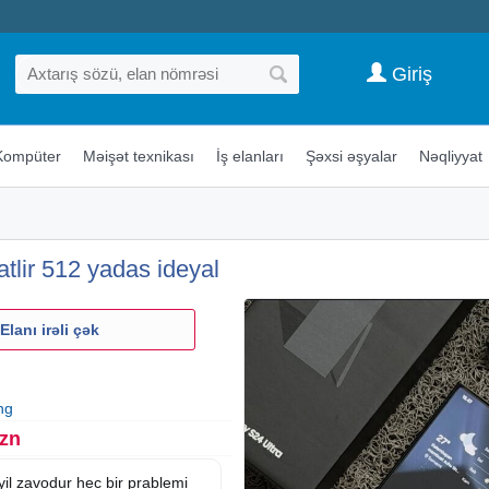
Giriş
Kompüter
Məişət texnikası
İş elanları
Şəxsi əşyalar
Nəqliyyat
tlir 512 yadas ideyal
Elanı irəli çək
ng
Azn
yil zavodur hec bir prablemi