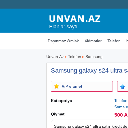
Elanlar saytı
Daşınmaz Əmlak
Xidmətlər
Telefon
Unvan.Az
▸
Telefon
▸
Samsung
Samsung galaxy s24 ultra sa
ViP elan et
Kateqoriya
Telefon
Samsu
Qiymət
500 
Samsung galaxy s24 ultra satlir kredit de