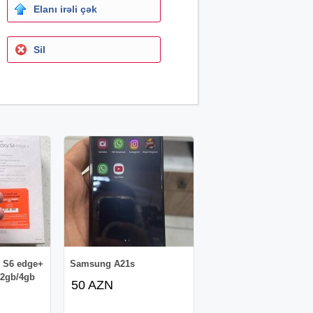
Elanı irəli çək
Sil
 S6 edge+
Samsung A21s
32gb/4gb
50 AZN