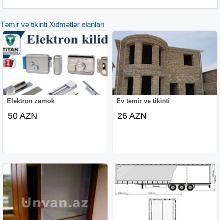
Təmir və tikinti Xidmətlər elanları
Elektron zamok
Ev temir ve tikinti
50 AZN
26 AZN