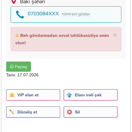
Bakı şəhəri
0703084XXX
nömrəni göstər
×
⚠
Beh göndərmədən əvvəl təhlükəsizliyə əmin
olun!
Paylaş
Tarix: 17.07.2026
ViP elan et
Elanı irəli çək
Düzəliş et
Sil