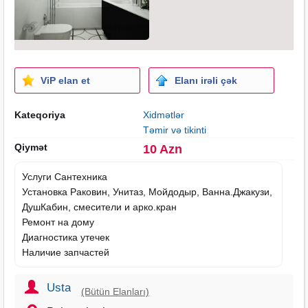
ViP elan et
Elanı irəli çək
Kateqoriya
Xidmətlər
Təmir və tikinti
Qiymət
10 Azn
Услуги Сантехника
Установка Раковин, Унитаз, Мойдодыр, Ванна.Джакузи,
ДушКабин, смесители и арко.кран
Ремонт на дому
Диагностика утечек
Наличие запчастей
Usta
(Bütün Elanları)