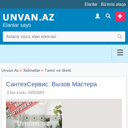
Elanlar
Bizimlə əlaqə
Elanlar saytı
Unvan.Az
▸
Xidmətlər
▸
Təmir və tikinti
СантехСервис. Вызов Мастера
Elan kodu: 5892689