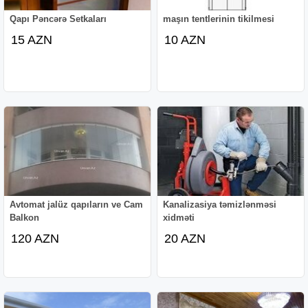
Qapı Pəncərə Setkaları
maşın tentlerinin tikilmesi
15 AZN
10 AZN
Avtomat jalüz qapıların ve Cam
Kanalizasiya təmizlənməsi
Balkon
xidməti
120 AZN
20 AZN