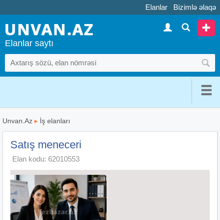
Elanlar
Bizimlə əlaqə
Elanlar saytı
Unvan.Az
▸
İş elanları
Satış meneceri
Elan kodu: 62010553