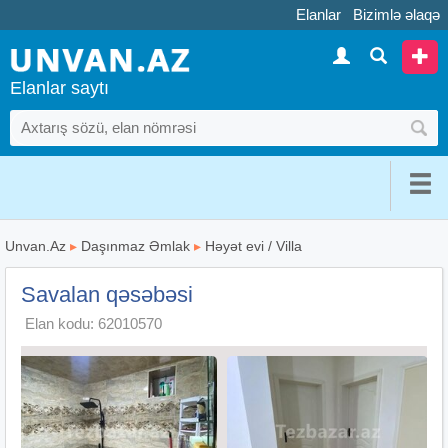
Elanlar
Bizimlə əlaqə
Elanlar saytı
Unvan.Az
▸
Daşınmaz Əmlak
▸
Həyət evi / Villa
Savalan qəsəbəsi
Elan kodu: 62010570