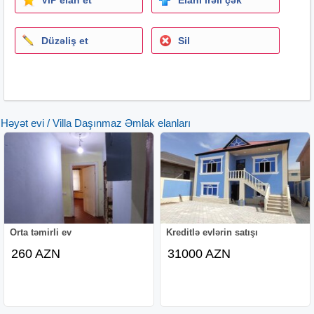
Düzəliş et
Sil
Həyət evi / Villa Daşınmaz Əmlak elanları
Orta təmirli ev
Kreditlə evlərin satışı
260 AZN
31000 AZN