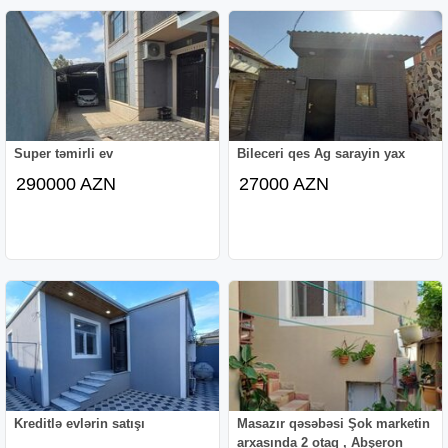
Super təmirli ev
Bileceri qes Ag sarayin yax
290000 AZN
27000 AZN
Kreditlə evlərin satışı
Masazır qəsəbəsi Şok marketin
arxasında 2 otaq , Abşeron