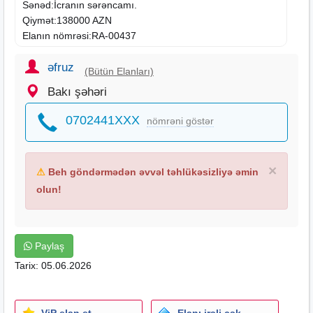
Sənəd:İcranın sərəncamı.
Qiymət:138000 AZN
Elanın
nömrəsi:RA-00437
əfruz
(Bütün Elanları)
Bakı şəhəri
0702441XXX
nömrəni göstər
×
⚠
Beh göndərmədən əvvəl təhlükəsizliyə əmin
olun!
Paylaş
Tarix: 05.06.2026
ViP elan et
Elanı irəli çək