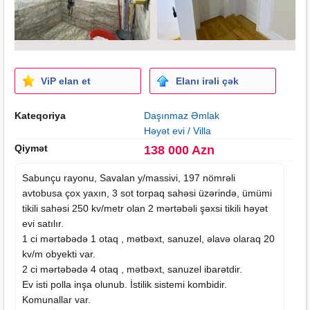
ViP elan et
Elanı irəli çək
Kateqoriya
Daşınmaz Əmlak
Həyət evi / Villa
Qiymət
138 000 Azn
Sabunçu rayonu, Savalan y/massivi, 197 nömrəli
avtobusa çox yaxın, 3 sot torpaq sahəsi üzərində, ümümi
tikili sahəsi 250 kv/metr olan 2 mərtəbəli şəxsi tikili həyət
evi satılır.
1 ci mərtəbədə 1 otaq , mətbəxt, sanuzel, əlavə olaraq 20
kv/m obyekti var.
2 ci mərtəbədə 4 otaq , mətbəxt, sanuzel ibarətdir.
Ev isti polla inşa olunub. İstilik sistemi kombidir.
Komunallar var.