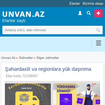
Elanlar
Bizimlə əlaqə
Elanlar saytı
Unvan.Az
▸
Xidmətlər
▸
Digər xidmətlər
Şəhərdaxili və regionlara yük daşınma
Elan kodu: 51108457