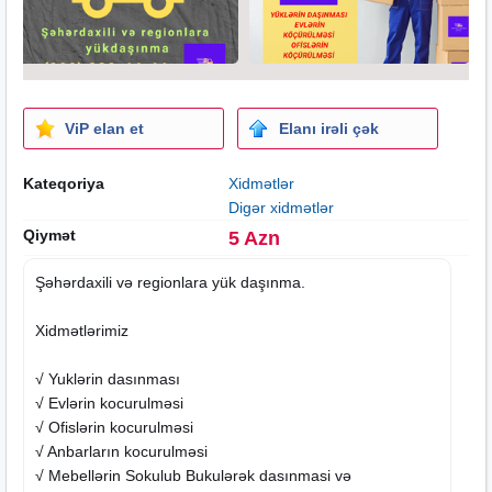
ViP elan et
Elanı irəli çək
Kateqoriya
Xidmətlər
Digər xidmətlər
Qiymət
5 Azn
Şəhərdaxili və regionlara yük daşınma.
Xidmətlərimiz
√ Yu‌klərin das‌ınması
√ Evlərin ko‌c‌u‌ru‌lməsi
√ Ofislərin ko‌c‌u‌ru‌lməsi
√ Anbarların ko‌c‌u‌ru‌lməsi
√ Mebellərin So‌ku‌lu‌b Bu‌ku‌lərək das‌ınmasi və