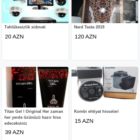
Təhlükəsizlik xidməti
Nərd Taxta 2019
20 AZN
120 AZN
Titan Gel ! Original Hər zaman
Kombi ehtiyat hissələri
her yerdə özünüzü hazır hiss
15 AZN
edeceksiniz
39 AZN