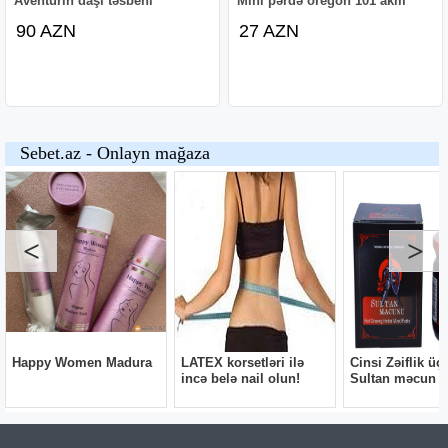
Aventurin daşı təsbehi
Mini pərdə oregon 101 akm
90 AZN
27 AZN