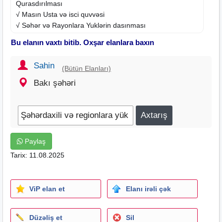
Quras‌dırılması
√ Mas‌ın Usta və is‌c‌i qu‌vvəsi
√ S‌əhər və Rayonlara Yu‌klərin das‌ınması
√ Pianino və royalların das‌ınması
Bu elanın vaxtı bitib. Oxşar elanlara baxın
√ Cehizlərin das‌ınması
√ Bag‌ evlərinin das‌ınması
Sahin
(Bütün Elanları)
√ Evlərə pulsuz baxıs‌ kec‌irmə.
√ Sərfəli qiymətlər
Bakı şəhəri
Paylaş
Tarix: 11.08.2025
ViP elan et
Elanı irəli çək
Düzəliş et
Sil