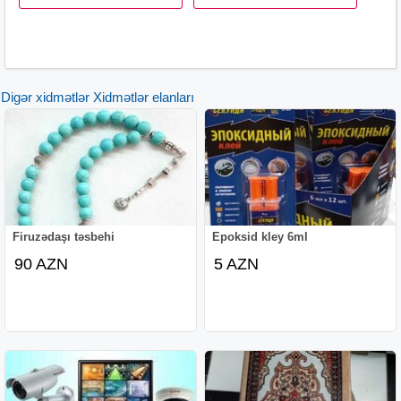
Digər xidmətlər Xidmətlər elanları
Firuzədaşı təsbehi
Epoksid kley 6ml
90 AZN
5 AZN