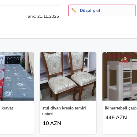
Düzəliş et
Tarix: 21.11.2025
və.s);
mizə zəng edə və ya
iz.
k kravat
stul divan kreslo temiri
İkimərtəbəli çarp
ustasi
449 AZN
10 AZN