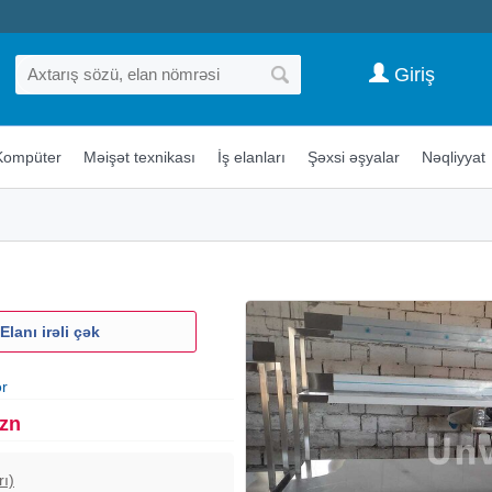
Giriş
Kompüter
Məişət texnikası
İş elanları
Şəxsi əşyalar
Nəqliyyat
Elanı irəli çək
ər
Azn
rı)