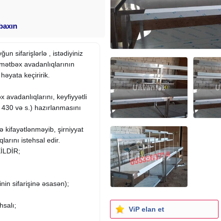
 baxın
un sifarişlərlə , istədiyiniz
 mətbəx avadanlıqlarının
həyata keçiririk.
x avadanlıqlarını, keyfiyyətli
0 və s.) hazırlanmasını
ə kifayətlənməyib, şirniyyat
larını istehsal edir.
İLDİR;
in sifarişinə əsasən);
hsalı;
ViP elan et