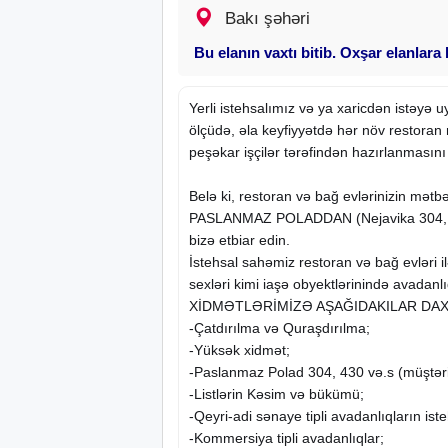
Bakı şəhəri
Bu elanın vaxtı bitib. Oxşar elanlara
Yerli istehsalımız və ya xaricdən istəyə uyğ
ölçüdə, əla keyfiyyətdə hər növ restoran
peşəkar işçilər tərəfindən hazırlanmasını 
Belə ki, restoran və bağ evlərinizin mətbə
PASLANMAZ POLADDAN (Nejavika 304, 43
bizə etbiar edin.
İstehsal sahəmiz restoran və bağ evləri il
sexləri kimi iaşə obyektlərinində avadanlıq
XİDMƏTLƏRİMİZƏ AŞAĞIDAKILAR DAX
-Çatdırılma və Quraşdırılma;
-Yüksək xidmət;
-Paslanmaz Polad 304, 430 və.s (müştərin
-Listlərin Kəsim və bükümü;
-Qeyri-adi sənaye tipli avadanlıqların iste
-Kommersiya tipli avadanlıqlar;