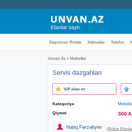
Elanlar saytı
Daşınmaz Əmlak
Xidmətlər
Telefon
Unvan.Az
▸
Mebellər
Servis dəzgahları
ViP elan et
Kateqoriya
Mebell
Qiymət
300 
Natiq Fərzəliyev
(Bütün Elanla