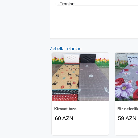
-Traplar;
-Manqal;
-Yuma dəzgahları;
-Çalışma dəzgahları;
-Daşınma avadanlıqları (servis arabaları 
-Soyuducular və Soyutma sistemləri;
-Vitrinlər;
Mebellər elanları
-Rəflər (Paslanmaz, Stellaj, Divar rəfləri);
-Çay samovarları;
-Ət çəkənlər;
-Gigiyena və Təmizlik avadanlıqları;
-Dönər və Tantuni aparatları;
-Dezinfektorlar və Zibil qabları;
Daha çox məlumat üçün əlaqə nömrələri
whatsapp vasitəsilə əlaqə saxlaya bilərsin
Kiravat təzə
Bir neferli
60 AZN
59 AZN