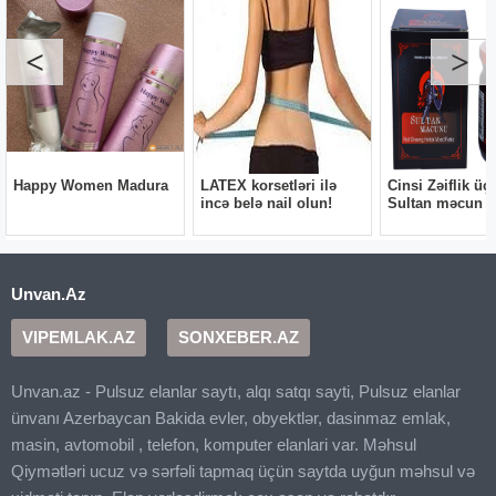
Unvan.Az
VIPEMLAK.AZ
SONXEBER.AZ
Unvan.az - Pulsuz elanlar saytı, alqı satqı sayti, Pulsuz elanlar
ünvanı Azerbaycan Bakida evler, obyektlər, dasinmaz emlak,
masin, avtomobil , telefon, komputer elanlari var. Məhsul
Qiymətləri ucuz və sərfəli tapmaq üçün saytda uyğun məhsul və