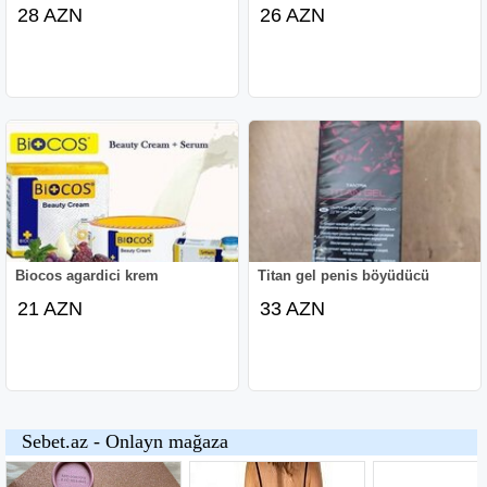
28 AZN
26 AZN
Biocos agardici krem
Titan gel penis böyüdücü
21 AZN
33 AZN