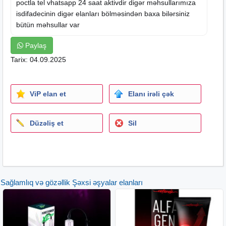
poctla tel vhatsapp 24
saat
aktivdir digər məhsullarımıza
isdifadecinin digər
elanları
bölməsindən baxa bilərsiniz
bütün məhsullar var
Paylaş
Tarix: 04.09.2025
ViP elan et
Elanı irəli çək
Düzəliş et
Sil
Sağlamlıq və gözəllik Şəxsi əşyalar elanları