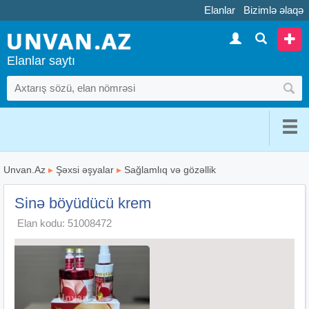
Elanlar
Bizimlə əlaqə
Elanlar saytı
Unvan.Az
▸
Şəxsi əşyalar
▸
Sağlamlıq və gözəllik
Sinə böyüdücü krem
Elan kodu: 51008472