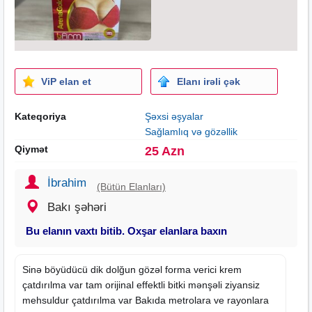
ViP elan et
Elanı irəli çək
Kateqoriya
Şəxsi əşyalar
Sağlamlıq və gözəllik
Qiymət
25 Azn
İbrahim
(Bütün Elanları)
Bakı şəhəri
Bu elanın vaxtı bitib. Oxşar elanlara baxın
Sinə böyüdücü dik dolğun gözəl forma verici krem
çatdırılma var tam orijinal effektli bitki mənşəli ziyansiz
mehsuldur çatdırılma var Bakıda metrolara ve rayonlara