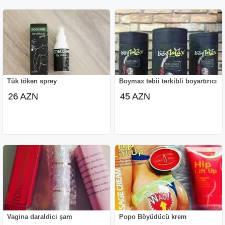
Tük tökən sprey
Boymax təbii tərkibli boyartırıcı
26 AZN
45 AZN
Vagina daraldici şam
Popo Böyüdücü krem