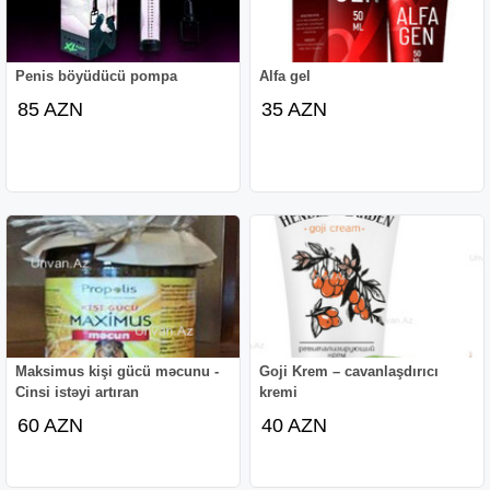
Penis böyüdücü pompa
Alfa gel
85 AZN
35 AZN
Maksimus kişi gücü məcunu -
Goji Krem – cavanlaşdırıcı
Cinsi istəyi artıran
kremi
60 AZN
40 AZN