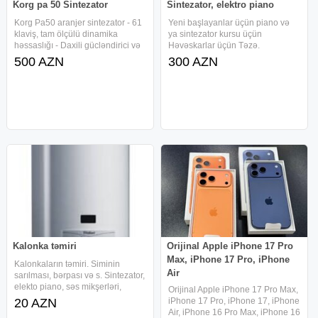
Korg pa 50 Sintezator
Sintezator, elektro piano
Korg Pa50 aranjer sintezator - 61
Yeni başlayanlar üçün piano və
klaviş, tam ölçülü dinamika
ya sintezator kursu üçün
həssaslığı - Daxili gücləndirici və
Həvəskarlar üçün Təzə.
stereo akustik sistem (iki daxili
Upakofka. 5 oktava, 61 klavişli
500 AZN
300 AZN
səsucaldan) - Böyük LCD ekran –
128 cür səs tomları 128 cür ritmlər
stil, treklər və parametrlərə sürətli
Klavişləri böyükdür Pedal
çıxış -
düyməsi var Yaddaşında çoxlu
Kalonka təmiri
Orijinal Apple iPhone 17 Pro
Max, iPhone 17 Pro, iPhone
Kalonkaların təmiri. Siminin
Air
sarılması, bərpası və s. Sintezator,
elekto piano, səs mikşerləri,
Orijinal Apple iPhone 17 Pro Max,
kolonkaların zəmanətlə təmir və
20 AZN
iPhone 17 Pro, iPhone 17, iPhone
servisi, ritmlərin, proqramların
Air, iPhone 16 Pro Max, iPhone 16