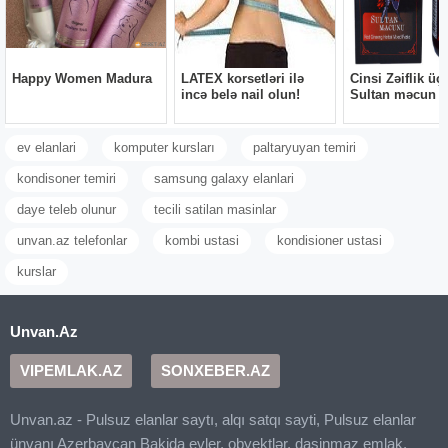
ev elanlari
komputer kursları
paltaryuyan temiri
kondisoner temiri
samsung galaxy elanlari
daye teleb olunur
tecili satilan masinlar
unvan.az telefonlar
kombi ustasi
kondisioner ustasi
kurslar
Unvan.Az
VIPEMLAK.AZ
SONXEBER.AZ
Unvan.az - Pulsuz elanlar saytı, alqı satqı sayti, Pulsuz elanlar
ünvanı Azerbaycan Bakida evler, obyektlər, dasinmaz emlak,