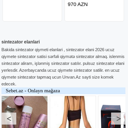
yazılması. (Elektro pianoların
Pro, iPhone 16, iPhone 16 Plus,
970 AZN
evlərdə təmiri.) 077 767
iPhone 15 Pro Max, iPhone 15
Pro , Bizimlə əlaqə: WHATSAPP
CHAT: +32460211540 . Biz
sintezator elanlari
Bakida sintezator qiymeti elanlari , sintezator elani 2026 ucuz
qiymete sintezator satisi sərfəli qiymətə sintezator almaq. islenmis
sintezator aliram, işlənmiş sintezator satılır. pulsuz sintezator elani
yerlesdir. Azerbaycanda ucuz qiymete sintezator satilir. en ucuz
qiymete sintezator tapmaq ucun Unvan.Az sayti size komek
edecek.