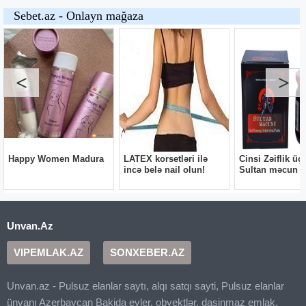
Unvan.Az
VIPEMLAK.AZ
SONXEBER.AZ
Unvan.az - Pulsuz elanlar saytı, alqı satqı sayti, Pulsuz elanlar
ünvanı Azerbaycan Bakida evler, obyektlər, dasinmaz emlak,