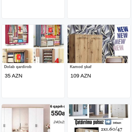
Dolab qardirob
Kamod şkaf
35 AZN
109 AZN