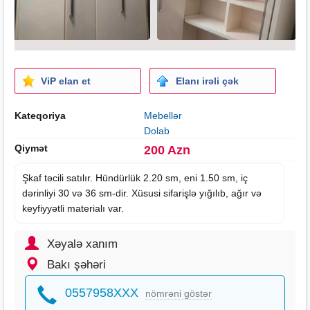
ViP elan et
Elanı irəli çək
Kateqoriya
Mebellər
Dolab
Qiymət
200 Azn
Şkaf təcili satılır. Hündürlük 2.20 sm, eni 1.50 sm, iç
dərinliyi 30 və 36 sm-dir. Xüsusi sifarişlə yığılıb, ağır və
keyfiyyətli materialı var.
Xəyalə xanım
Bakı şəhəri
0557958XXX
nömrəni göstər