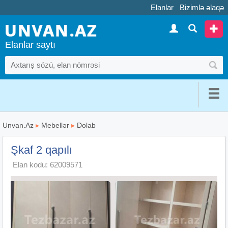
Elanlar
Bizimlə əlaqə
Elanlar saytı
Unvan.Az
▸
Mebellər
▸
Dolab
Şkaf 2 qapılı
Elan kodu: 62009571