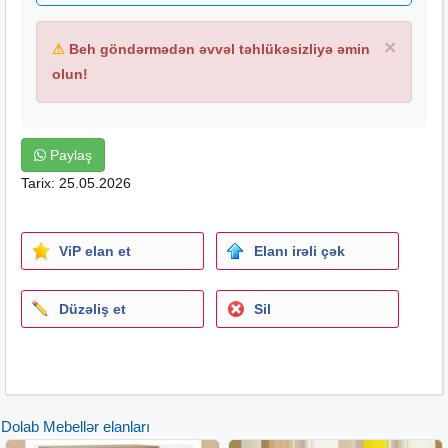
×
⚠
Beh göndərmədən əvvəl təhlükəsizliyə əmin
olun!
Paylaş
Tarix: 25.05.2026
ViP elan et
Elanı irəli çək
Düzəliş et
Sil
Dolab Mebellər elanları