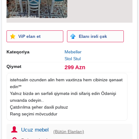
ViP elan et
Elanı irəli çək
Kateqoriya
Mebellər
Stol Stul
Qiymət
299 Azn
istehsalin ozunden alin hem vaxtinza hem cibinize qənaət
edin**
Yalnız bizdə ən sərfəli qiymətə indi sifariş edin Ödənişi
unvanda odeyin..
Çatdırılma şeher daxili pulsuz
Rəng seçimi mövcuddur
Ucuz mebel
(Bütün Elanları)