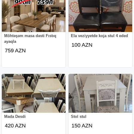
Möhtəşəm masa dəsti Fıstıq
Ela veziyyetde koja stul 4 eded
ayaqla
100 AZN
759 AZN
Mada Desdi
Stol stul
420 AZN
150 AZN