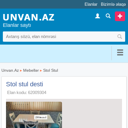
Elanlar
Bizimlə əlaqə
Elanlar saytı
Unvan.Az
▸
Mebellər
▸
Stol Stul
Stol stul desti
Elan kodu: 62009304