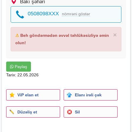
Bakı şəhəri
0508098XXX
nömrəni göstər
×
⚠
Beh göndərmədən əvvəl təhlükəsizliyə əmin
olun!
Paylaş
Tarix: 22.05.2026
ViP elan et
Elanı irəli çək
Düzəliş et
Sil