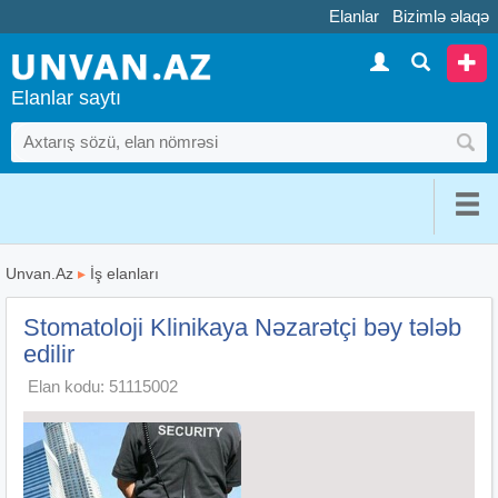
Elanlar
Bizimlə əlaqə
Elanlar saytı
Unvan.Az
▸
İş elanları
Stomatoloji Klinikaya Nəzarətçi bəy tələb
edilir
Elan kodu: 51115002