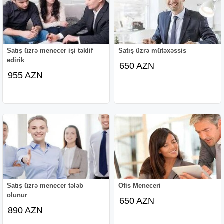
Satış üzrə menecer işi təklif
Satış üzrə mütəxəssis
edirik
650 AZN
955 AZN
Satış üzrə menecer tələb
Ofis Meneceri
olunur
650 AZN
890 AZN