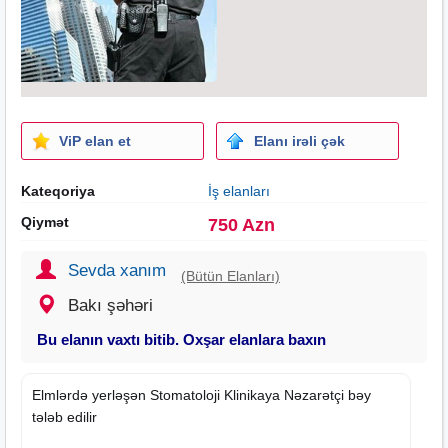
ViP elan et
Elanı irəli çək
Kateqoriya
İş elanları
Qiymət
750 Azn
Sevda xanım
(Bütün Elanları)
Bakı şəhəri
Bu elanın vaxtı bitib. Oxşar elanlara baxın
Elmlərdə yerləşən Stomatoloji Klinikaya Nəzarətçi bəy
tələb edilir