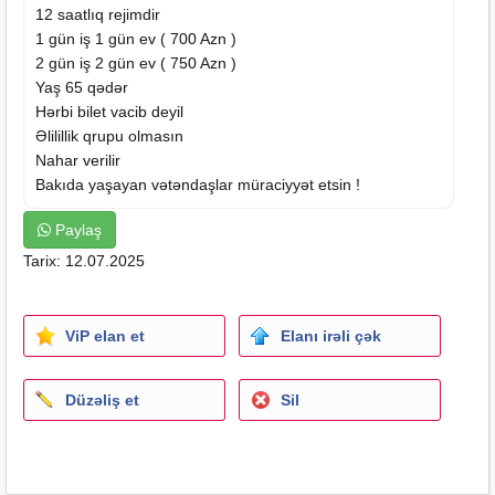
12 saatlıq rejimdir
1 gün iş 1 gün ev ( 700 Azn )
2 gün iş 2 gün ev ( 750 Azn )
Yaş 65 qədər
Hərbi bilet vacib deyil
Əlilillik qrupu olmasın
Nahar verilir
Bakıda yaşayan vətəndaşlar müraciyyət etsin !
Paylaş
Tarix: 12.07.2025
ViP elan et
Elanı irəli çək
Düzəliş et
Sil