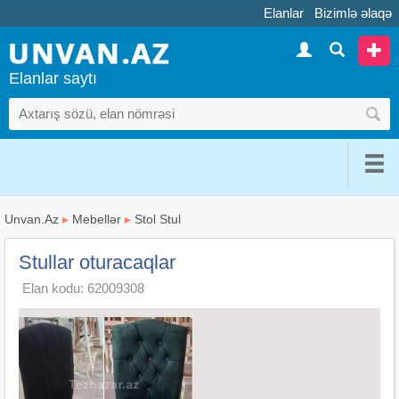
Elanlar
Bizimlə əlaqə
Elanlar saytı
Unvan.Az
▸
Mebellər
▸
Stol Stul
Stullar oturacaqlar
Elan kodu: 62009308