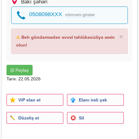
Bakı şəhəri
0508098XXX
nömrəni göstər
×
⚠
Beh göndərmədən əvvəl təhlükəsizliyə əmin
olun!
Paylaş
Tarix: 22.05.2026
ViP elan et
Elanı irəli çək
Düzəliş et
Sil