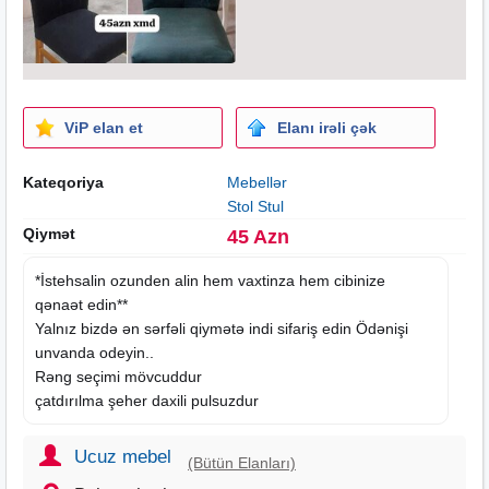
ViP elan et
Elanı irəli çək
Kateqoriya
Mebellər
Stol Stul
Qiymət
45 Azn
*İstehsalin ozunden alin hem vaxtinza hem cibinize
qənaət edin**
Yalnız bizdə ən sərfəli qiymətə indi sifariş edin Ödənişi
unvanda odeyin..
Rəng seçimi mövcuddur
çatdırılma şeher daxili pulsuzdur
Ucuz mebel
(Bütün Elanları)