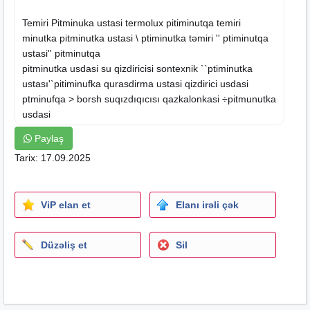
Temiri Pitminuka ustasi termolux pitiminutqa temiri
minutka pitminutka ustasi \ ptiminutka təmiri '' ptiminutqa
ustasi'' pitminutqa
pitminutka usdasi su qizdiricisi sontexnik ``ptiminutka
ustası'`pitiminufka qurasdirma ustasi qizdirici usdasi
ptminufqa > borsh suqızdıqıcısı qazkalonkasi ÷pitmunutka
usdasi
usta santexnik termet >pitiminutkatemiri qızdırıcı
Paylaş
ustanivka master sontexnika pitminutkatemiri. minutka
Tarix: 17.09.2025
termogas$ qurasdirilmasi © pitmunutka ustasi ®
baku, servis,temir remontu ustasi
sistemleri usta usda
ViP elan et
Elanı irəli çək
Düzəliş et
Sil