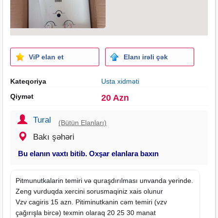
ViP elan et
Elanı irəli çək
Kateqoriya
Usta xidməti
Qiymət
20 Azn
Tural
(Bütün Elanları)
Bakı şəhəri
Bu elanın vaxtı bitib. Oxşar elanlara baxın
Pitmunutkalarin temiri və quraşdırılması unvanda yerinde.
Zeng vurduqda xercini sorusmaqiniz xais olunur
Vzv cagiris 15 azn. Pitiminutkanin cəm temiri (vzv
çağırışla bircə) texmin olaraq 20 25 30 manat