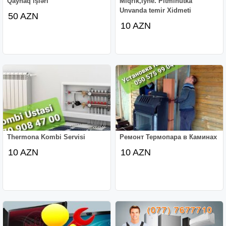
Qaynaq işləri
Miqrik,iyne. Pitminutka
Unvanda temir Xidmeti
50 AZN
10 AZN
Thermona Kombi Servisi
Ремонт Термопара в Каминах
10 AZN
10 AZN