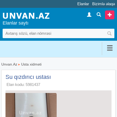
Elanlar
Bizimlə əlaqə
Elanlar saytı
Unvan.Az
▸
Usta xidməti
Su qızdırıcı ustası
Elan kodu: 5981437