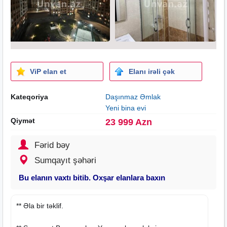
ViP elan et
Elanı irəli çək
Kateqoriya
Daşınmaz Əmlak
Yeni bina evi
Qiymət
23 999 Azn
Fərid bəy
Sumqayıt şəhəri
Bu elanın vaxtı bitib. Oxşar elanlara baxın
** Əla bir təklif.