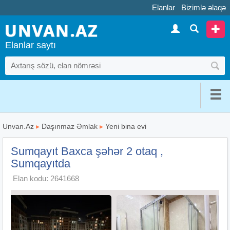
Elanlar
Bizimlə əlaqə
Elanlar saytı
Unvan.Az
▸
Daşınmaz Əmlak
▸
Yeni bina evi
Sumqayıt Baxca şəhər 2 otaq ,
Sumqayıtda
Elan kodu: 2641668