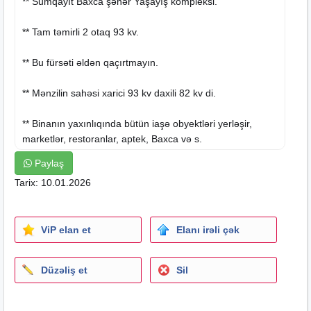
** Sumqayıt Baxca şəhər Yaşayış kompleksi.
** Tam təmirli 2 otaq 93 kv.
** Bu fürsəti əldən qaçırtmayın.
** Mənzilin sahəsi xarici 93 kv daxili 82 kv di.
** Binanın yaxınlıqında bütün iaşə obyektləri yerləşir,
marketlər, restoranlar, aptek, Baxca və s.
Paylaş
** Bina infrastruktur cəhətdən çox əlverişli yerdədir.
Tarix: 10.01.2026
** Binanın qarşısından 20 Yanvar və Avtovaqzal
metrostansiyasına, Sumqayıt və Xırdalan şəhərinə
ViP elan et
Elanı irəli çək
marşurutu xətləri mövcudur.
** Ofis haqqı 1000 azn
Düzəliş et
Sil