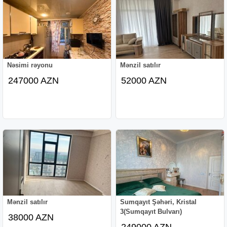
Nəsimi rəyonu
Mənzil satılır
247000 AZN
52000 AZN
Mənzil satılır
Sumqayıt Şəhəri, Kristal
3(Sumqayıt Bulvarı)
38000 AZN
249000 AZN