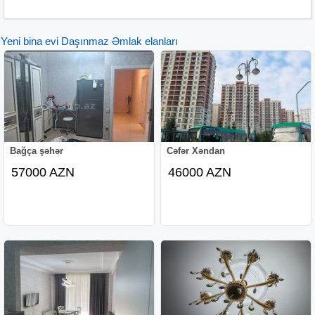
Yeni bina evi Daşınmaz Əmlak elanları
Bağça şəhər
Cəfər Xəndan
57000 AZN
46000 AZN