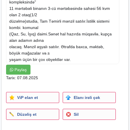
kompleksində"
11 mərtəbəli binanın 3-cü mərtəbəsində sahəsi 56 kvm
olan 2 otaq(1/2
düzəlmə)studia, Tam Təmirli mənzil satılır.İstilik sistemi
kombi. komunal
(Qaz, Su, İşıq) daimi.Sənət hal hazırda müqavilə, kupça
alan adamın adına
olacaq. Mənzil əşyalı satılır. Ətrafda baxca, məktəb,
böyük mağazalar və.s
yaşam üçün bir çox obyektlər var.
Qeyd: Əlavə məlumat almaq və mənzilə baxış keçirmək
Paylaş
üçün əlaqə
Tarix: 07.08.2025
saxlaya bilərsiniz. Şirkət komissiyası 1000 manat təşkil
edir.
ViP elan et
Elanı irəli çək
Düzəliş et
Sil