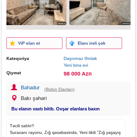
ViP elan et
Elanı irəli çək
Kateqoriya
Daşınmaz Əmlak
Yeni bina evi
Qiymət
98 000 Azn
Bahadur
(Bütün Elanları)
Bakı şəhəri
Bu elanın vaxtı bitib. Oxşar elanlara baxın
Təcili satılır!!
Suraxanı rayonu, Zığ qəsəbəsində,
Yeni tikili
"Zığ yaşayış