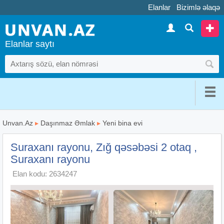
Elanlar
Bizimlə əlaqə
Elanlar saytı
Unvan.Az
▸
Daşınmaz Əmlak
▸
Yeni bina evi
Suraxanı rayonu, Zığ qəsəbəsi 2 otaq ,
Suraxanı rayonu
Elan kodu: 2634247