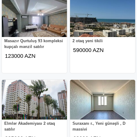
Masazır Qurtuluş 93 kompleksi
2 otaq yeni tikili
kupçalı mənzil satılır
590000 AZN
123000 AZN
Elmlər Akademiyası 2 otaq
Suraxanı r., Yeni günəşli , D
satılır
massivi