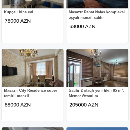
Kupçalı bina evi
Masazır Rahat Nəfəs kompleksi
əşyalı mənzil satılır
78000 AZN
63000 AZN
Masazır City Residence super
Satılır 2 otaqlı yeni tikili 85 m²,
təmirli mənzil
Memar Əcəmi m
88000 AZN
205000 AZN