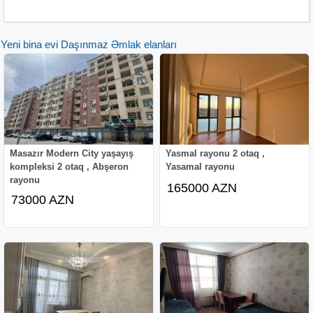
Yeni bina evi Daşınmaz Əmlak elanları
Masazır Modern City yaşayış
Yasmal rayonu 2 otaq ,
kompleksi 2 otaq , Abşeron
Yasamal rayonu
rayonu
165000 AZN
73000 AZN