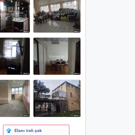
Elanı irəli çək