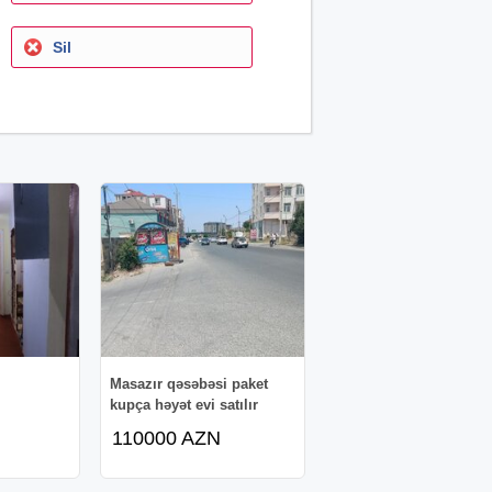
Sil
Masazır qəsəbəsi paket
kupça həyət evi satılır
110000 AZN