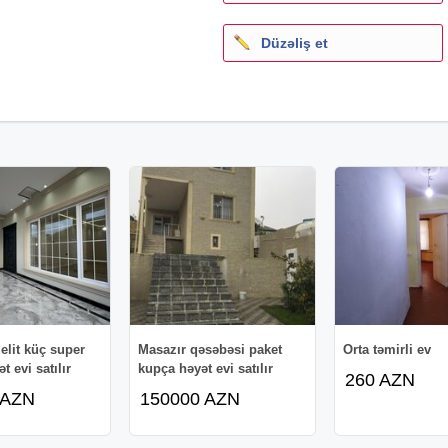
Düzəliş et
elit küç super
Masazır qəsəbəsi paket
Orta təmirli ev
t evi satılır
kupça həyət evi satılır
260 AZN
 AZN
150000 AZN