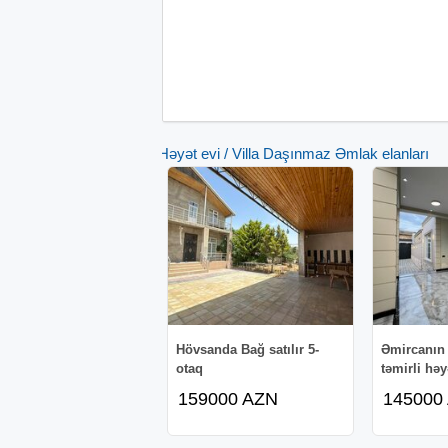
Həyət evi / Villa Daşınmaz Əmlak elanları
Hövsanda Bağ satılır 5-
Əmircanın 
otaq
təmirli həyə
159000 AZN
145000