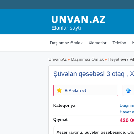
Elanlar saytı
Daşınmaz Əmlak
Xidmətlər
Telefon
Unvan.Az
▸
Daşınmaz Əmlak
▸
Həyət evi / Vil
Şüvəlan qəsəbəsi 3 otaq , 
ViP elan et
Kateqoriya
Daşınm
Həyət ev
Qiymət
420 0
Xəzər rayonu, Şüvəlan qəsəbəsində, Oba