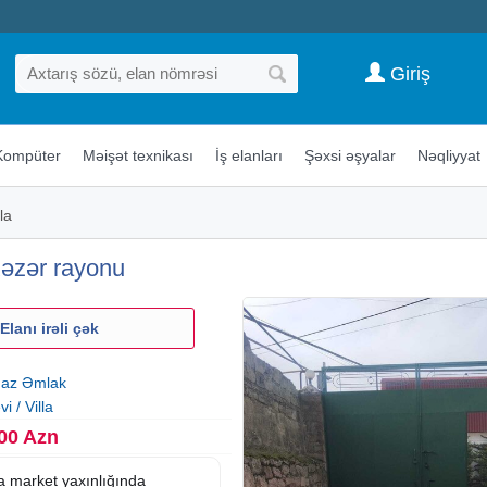
Giriş
Kompüter
Məişət texnikası
İş elanları
Şəxsi əşyalar
Nəqliyyat
la
Xəzər rayonu
Elanı irəli çək
az Əmlak
i / Villa
00 Azn
 market yaxınlığında