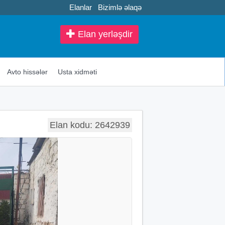
Elanlar
Bizimlə əlaqə
Elan yerləşdir
Avto hissələr
Usta xidməti
Elan kodu: 2642939