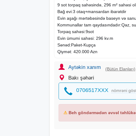
9 sot torpaq sahəsində, 296 m² sahəsi ola
Bağ evi:3 otaq+mansardan ibarətdir
Evin aşağı mərtəbəsində baseyn və san
Kommunallar tam qaydasındadır:Qaz, su, iş
Torpaq sahəsi:9sot
Evin ümumi sahəsi: 296 kv.m
Sənəd:Paket-Kupça
Qiymət: 420.000 Azn
Aytəkin xanım
(Bütün Elanları)
Bakı şəhəri
0706517XXX
nömrəni gös
⚠
Beh göndərmədən əvvəl təhlükəs