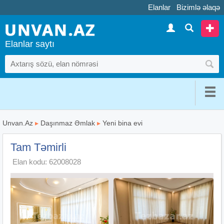
Elanlar
Bizimlə əlaqə
Elanlar saytı
Unvan.Az
▸
Daşınmaz Əmlak
▸
Yeni bina evi
Tam Təmirli
Elan kodu: 62008028