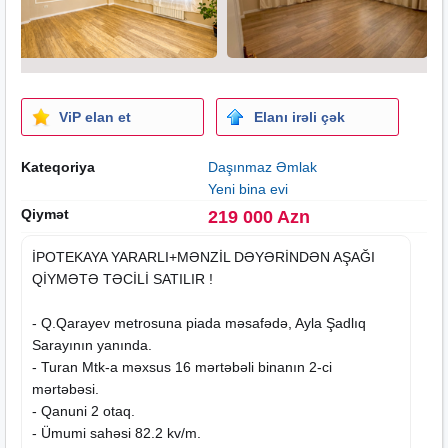
ViP elan et
Elanı irəli çək
Kateqoriya
Daşınmaz Əmlak
Yeni bina evi
Qiymət
219 000 Azn
İPOTEKAYA YARARLI+MƏNZİL DƏYƏRİNDƏN AŞAĞI
QİYMƏTƏ TƏCİLİ SATILIR !
- Q.Qarayev metrosuna piada məsafədə, Ayla Şadlıq
Sarayının yanında.
- Turan Mtk-a məxsus 16 mərtəbəli binanın 2-ci
mərtəbəsi.
- Qanuni 2 otaq.
- Ümumi sahəsi 82.2 kv/m.