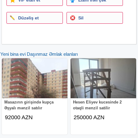
Düzəliş et
Sil
Yeni bina evi Daşınmaz Əmlak elanları
Masazırın girişində kupça
Hesen Eliyev kucesinde 2
Əşyalı mənzil satılır
otaqli menzil satilir
92000 AZN
250000 AZN