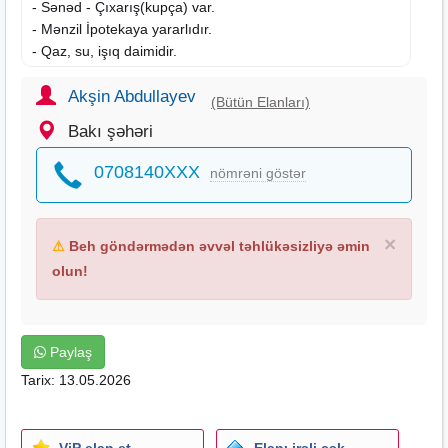
- Sənəd - Çıxarış(kupça) var.
- Mənzil İpotekaya yararlıdır.
- Qaz, su, işıq daimidir.
- Neo-klassik Dizaynda təmir olunub.
- İstilik sistemi Kombidir.
Akşin Abdullayev
(Bütün Elanları)
- Zəngin və əlverişli infrastruktur var.
Bakı şəhəri
- Kompleksin 24/7 mühafizə
kamera
nəzarəti, parkinqi,
geniş həyəti, futbol və uşaq əyləncə meydançaları,
0708140XXX
nömrəni göstər
mağazalar, restoranlar və.s.iaşə obyektləri var.
- Şəhərin müxtəlif nöqtələrinə rahat çıxış imkanı
mövcuddur.
×
⚠
Beh göndərmədən əvvəl təhlükəsizliyə əmin
Əlavə məlumat üçün əlaqə saxlaya bilərsiniz.
olun!
Ofis haqqı 1% azn təşkil edir.
Paylaş
Tarix: 13.05.2026
ViP elan et
Elanı irəli çək