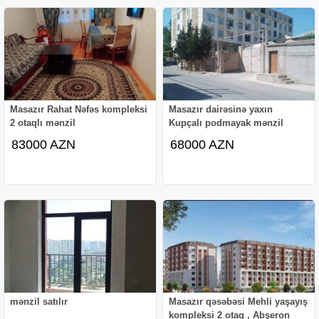
Masazır Rahat Nəfəs kompleksi
Masazır dairəsinə yaxın
2 otaqlı mənzil
Kupçalı podmayak mənzil
83000 AZN
68000 AZN
mənzil satılır
Masazır qəsəbəsi Mehli yaşayış
kompleksi 2 otaq , Abşeron